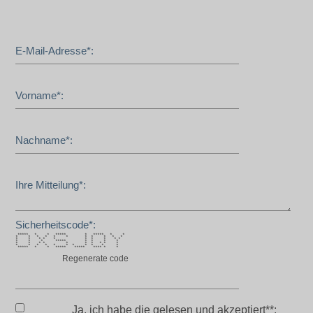
E-Mail-Adresse*:
Vorname*:
Nachname*:
Ihre Mitteilung*:
Sicherheitscode*:
***** * * ***** * ***** * *
* * * * * * * * * * *
* * * * * * * * * *
* * * ***** * * * *
* * * * * * * * * *
* * * * * * * * * * *
***** * * ***** ***** **** * *
Regenerate code
Ja, ich habe die
gelesen und akzeptiert**: