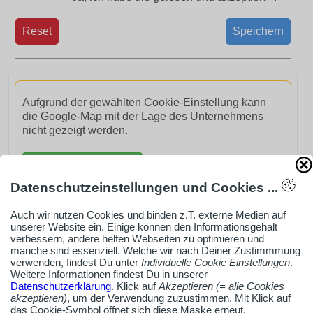
Reset
Speichern
Aufgrund der gewählten Cookie-Einstellung kann
die Google-Map mit der Lage des Unternehmens
nicht gezeigt werden.
GoogleMaps aktivieren
Datenschutzeinstellungen und Cookies ...
Auch wir nutzen Cookies und binden z.T. externe Medien auf
unserer Website ein. Einige können den Informationsgehalt
verbessern, andere helfen Webseiten zu optimieren und
manche sind essenziell. Welche wir nach Deiner Zustimmmung
AdSense smARTe inArticle-Anzeige aktivieren
verwenden, findest Du unter
Individuelle Cookie Einstellungen
.
Weitere Informationen findest Du in unserer
Datenschutzerklärung
. Klick auf
Akzeptieren (= alle Cookies
Ob Solo-Selbsständiger, Handwerksbetrieb oder
akzeptieren)
, um der Verwendung zuzustimmen. Mit Klick auf
das Cookie-Symbol öffnet sich diese Maske erneut.