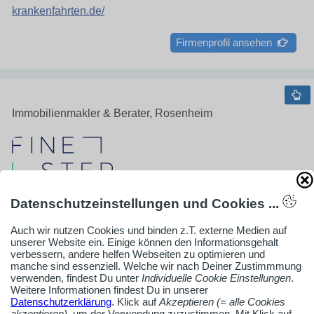
krankenfahrten.de/
Firmenprofil ansehen
Immobilienmakler & Berater, Rosenheim
Datenschutzeinstellungen und Cookies ...
Auch wir nutzen Cookies und binden z.T. externe Medien auf
unserer Website ein. Einige können den Informationsgehalt
verbessern, andere helfen Webseiten zu optimieren und
FINESTEP Immobilien GmbH | Immobilienmakler
manche sind essenziell. Welche wir nach Deiner Zustimmmung
verwenden, findest Du unter
Individuelle Cookie Einstellungen
.
Wasserburg
Weitere Informationen findest Du in unserer
Ihr Immobilienmakler in Wasserburg
Datenschutzerklärung
. Klick auf
Akzeptieren (= alle Cookies
akzeptieren)
, um der Verwendung zuzustimmen. Mit Klick auf