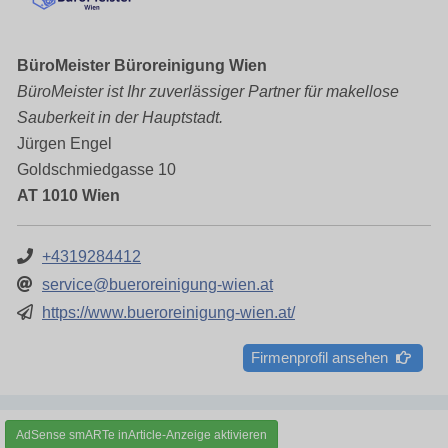
BüroMeister Büroreinigung Wien
BüroMeister ist Ihr zuverlässiger Partner für makellose
Sauberkeit in der Hauptstadt.
Jürgen Engel
Goldschmiedgasse 10
AT 1010 Wien
+4319284412
service@bueroreinigung-wien.at
https://www.bueroreinigung-wien.at/
Firmenprofil ansehen
AdSense smARTe inArticle-Anzeige aktivieren