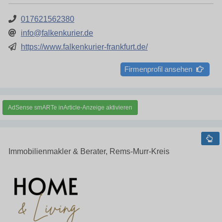
017621562380
info@falkenkurier.de
https://www.falkenkurier-frankfurt.de/
Firmenprofil ansehen
AdSense smARTe inArticle-Anzeige aktivieren
Immobilienmakler & Berater, Rems-Murr-Kreis