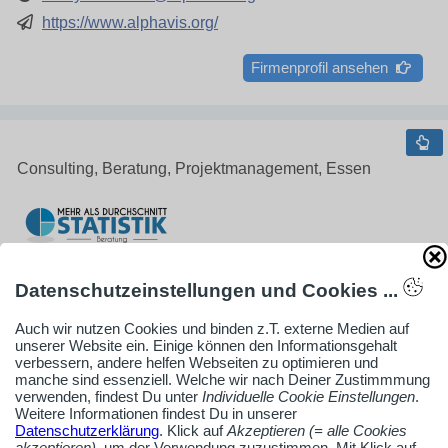
https://www.alphavis.org/
Firmenprofil ansehen
Consulting, Beratung, Projektmanagement, Essen
Mehr als Durchschnitt Statistikberatung
Datenschutzeinstellungen und Cookies ...
Aziz Wahbi
Hobeisenstraße 38
Auch wir nutzen Cookies und binden z.T. externe Medien auf
unserer Website ein. Einige können den Informationsgehalt
45147 Essen
verbessern, andere helfen Webseiten zu optimieren und
manche sind essenziell. Welche wir nach Deiner Zustimmmung
verwenden, findest Du unter
Individuelle Cookie Einstellungen
.
Weitere Informationen findest Du in unserer
0173 2597659
Datenschutzerklärung
. Klick auf
Akzeptieren (= alle Cookies
info@mehr-als-durchschnitt.de
akzeptieren)
, um der Verwendung zuzustimmen. Mit Klick auf