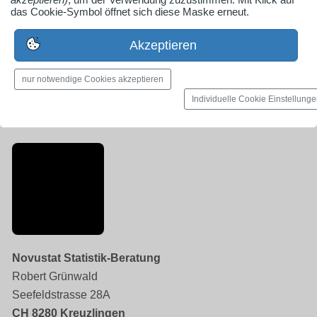
das Cookie-Symbol öffnet sich diese Maske erneut.
www.mehr-als-durchschnitt.de
Akzeptieren
Firmenprofil ansehen
nur notwendige Cookies akzeptieren
Individuelle Cookie Einstellung
Consulting, Beratung, Projektmanagement, Kreuzlingen
Novustat Statistik-Beratung
Robert Grünwald
Seefeldstrasse 28A
CH 8280 Kreuzlingen