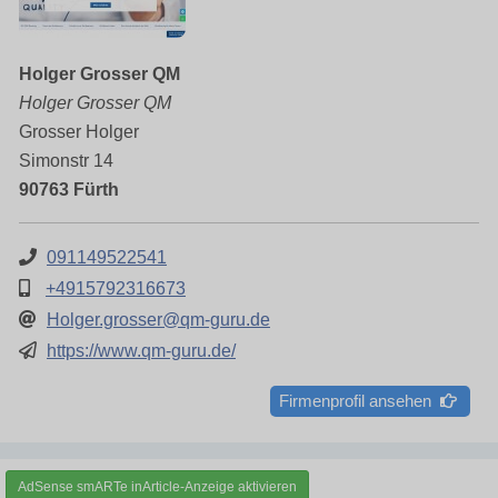
Holger Grosser QM
Holger Grosser QM
Grosser Holger
Simonstr 14
90763 Fürth
091149522541
+4915792316673
Holger.grosser@qm-guru.de
https://www.qm-guru.de/
Firmenprofil ansehen
AdSense smARTe inArticle-Anzeige aktivieren