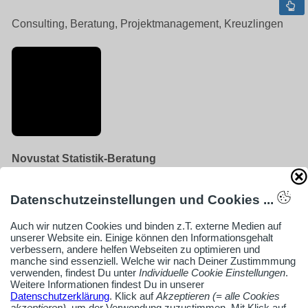
Consulting, Beratung, Projektmanagement, Kreuzlingen
Novustat Statistik-Beratung
Robert Grünwald
Seefeldstrasse 28A
Datenschutzeinstellungen und Cookies ...
CH 8280 Kreuzlingen
Auch wir nutzen Cookies und binden z.T. externe Medien auf
unserer Website ein. Einige können den Informationsgehalt
verbessern, andere helfen Webseiten zu optimieren und
+41788911111
manche sind essenziell. Welche wir nach Deiner Zustimmmung
verwenden, findest Du unter
Individuelle Cookie Einstellungen
.
info@novustat.com
Weitere Informationen findest Du in unserer
novustat.com
Datenschutzerklärung
. Klick auf
Akzeptieren (= alle Cookies
akzeptieren)
, um der Verwendung zuzustimmen. Mit Klick auf