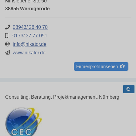
Minslebener Str. 50
38855 Wernigerode
03943/ 26 40 70
0173/ 37 77 051
info@nikator.de
www.nikator.de
Firmenprofil ansehen
Consulting, Beratung, Projektmanagement, Nürnberg