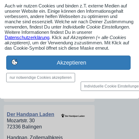
Auch wir nutzen Cookies und binden z.T. externe Medien auf
Neue Firmeneinträge
unserer Website ein. Einige können den Informationsgehalt
verbessern, andere helfen Webseiten zu optimieren und
Herzlich Willkommen
manche sind essenziell. Welche wir nach Deiner Zustimmmung
verwenden, findest Du unter
Individuelle Cookie Einstellungen
.
Weitere Informationen findest Du in unserer
Datenschutzerklärung
. Klick auf
Akzeptieren (= alle Cookies
Wedding Loft
akzeptieren)
, um der Verwendung zuzustimmen. Mit Klick auf
Hoheneichstraße 2
das Cookie-Symbol öffnet sich diese Maske erneut.
75217 Birkenfeld
Brautmode,
Akzeptieren
Brautkleider, Brautmodengeschäft,
Enzkreis, Karlsruhe, Baden-
nur notwendige Cookies akzeptieren
Württemberg
Individuelle Cookie Einstellung
Firmenprofil aufrufen
Der Handpan Laden
Mozartstr. 30
72336 Balingen
Handpan, Zollernalbkreis