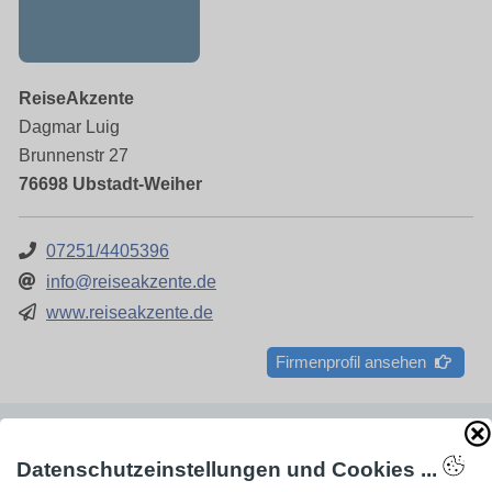
ReiseAkzente
Dagmar Luig
Brunnenstr 27
76698 Ubstadt-Weiher
07251/4405396
info@reiseakzente.de
www.reiseakzente.de
Firmenprofil ansehen
AdSense smARTe inArticle-Anzeige aktivieren
Datenschutzeinstellungen und Cookies ...