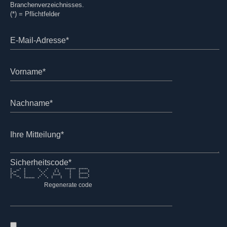
Branchenverzeichnisses.
(*) = Pflichtfelder
E-Mail-Adresse*
Vorname*
Nachname*
Ihre Mitteilung*
Sicherheitscode*
* * * * * * ******* ******
* ** * * * * * * * *
* ** * * * * * * * *
** * * * * * ******
* ** * * * ***** * * *
* ** * * * * * * * *
* * ******* * * * * * ******
Regenerate code