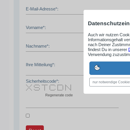
E-Mail-Adresse*:
Datenschutzein
Vorname*:
Auch wir nutzen Cooki
Informationsgehalt ve
nach Deiner Zustimmm
Nachname*:
findest Du in unserer
Verwendung zuzustimm
Ihre Mitteilung*:
Sicherheitscode*:
nur notwendige Cookie
* * ***** ******* ***** ****** * *
* * * * * * * * * ** *
* * * * * * * * * *
* ***** * * * * * * *
* * * * * * * * * *
* * * * * * * * * * **
* * ***** * ***** ****** * *
Regenerate code