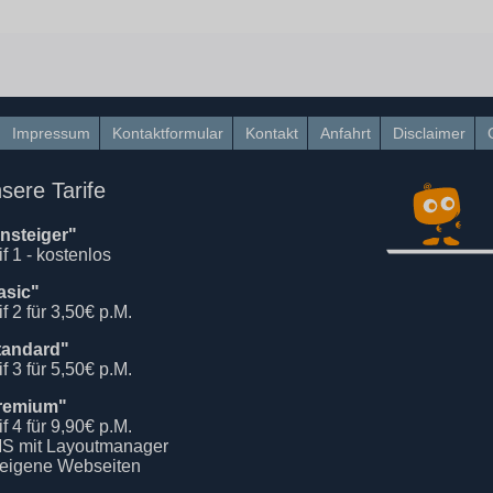
Impressum
Kontaktformular
Kontakt
Anfahrt
Disclaimer
sere Tarife
insteiger"
if 1 - kostenlos
asic"
if 2 für 3,50€ p.M.
tandard"
if 3 für 5,50€ p.M.
remium"
if 4 für 9,90€ p.M.
S mit Layoutmanager
 eigene Webseiten