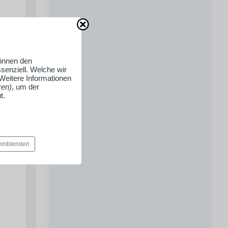
können den
senziell. Welche wir
 Weitere Informationen
ren)
, um der
t.
 einblenden