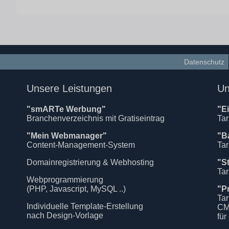
Datenschutz
Unsere Leistungen
Un
"smARTe Werbung"
"E
Branchenverzeichnis mit Gratiseintrag
Tar
"Mein Webmanager"
"B
Content-Management-System
Tar
Domainregistrierung & Webhosting
"S
Tar
Webprogrammierung
(PHP, Javascript, MySQL ..)
"P
Tar
Individuelle Template-Erstellung
CM
nach Design-Vorlage
für