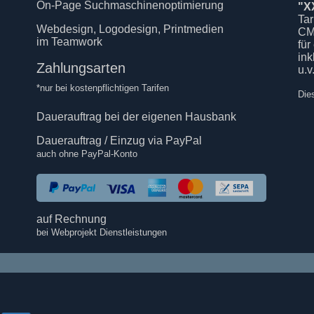
On-Page Suchmaschinenoptimierung
"X
Tar
Webdesign, Logodesign, Printmedien
CM
im Teamwork
für
in
Zahlungsarten
u.v
*nur bei kostenpflichtigen Tarifen
Die
Dauerauftrag bei der eigenen Hausbank
Dauerauftrag / Einzug via PayPal
auch ohne PayPal-Konto
auf Rechnung
bei Webprojekt Dienstleistungen