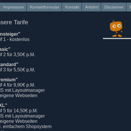
Impressum
Kontaktformular
Kontakt
Anfahrt
Disclaimer
sere Tarife
insteiger"
if 1 - kostenlos
asic"
if 2 für 3,50€ p.M.
tandard"
if 3 für 5,50€ p.M.
remium"
if 4 für 9,90€ p.M.
S mit Layoutmanager
 eigene Webseiten
XL"
if 5 für 14,50€ p.M.
S mit Layoutmanager
 eigene Webseiten
kl. einfachem Shopsystem