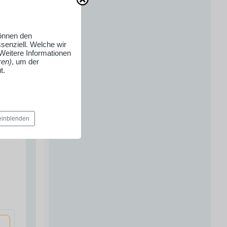
können den
senziell. Welche wir
 Weitere Informationen
ren)
, um der
t.
 einblenden