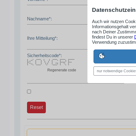
Datenschutzein
Nachname*:
Auch wir nutzen Cooki
Informationsgehalt ve
nach Deiner Zustimmm
findest Du in unserer
Ihre Mitteilung*:
Verwendung zuzustimm
Sicherheitscode*:
* * ***** * * ***** ****** *******
* ** * * * * * * * * *
* ** * * * * * * * *
** * * * * * ****** ****
* ** * * * * * *** * * *
* ** * * * * * * * * *
* * ***** * ***** * * *
Regenerate code
nur notwendige Cookie
Reset