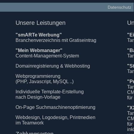
Datenschutz
Unsere Leistungen
Un
"smARTe Werbung"
"E
Branchenverzeichnis mit Gratiseintrag
Tar
"Mein Webmanager"
"B
Content-Management-System
Tar
Domainregistrierung & Webhosting
"S
Tar
Webprogrammierung
(PHP, Javascript, MySQL ..)
"P
Tar
Individuelle Template-Erstellung
CM
nach Design-Vorlage
für
On-Page Suchmaschinenoptimierung
"X
Tar
Webdesign, Logodesign, Printmedien
CM
im Teamwork
für
in
Zahlungsarten