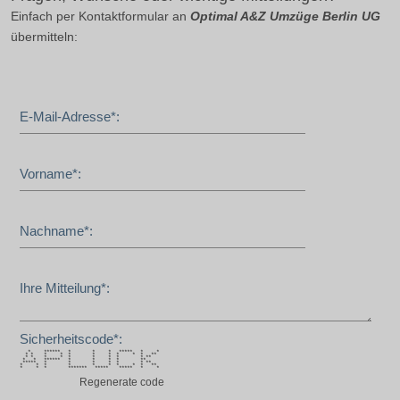
Einfach per Kontaktformular an
Optimal A&Z Umzüge Berlin UG
übermitteln:
E-Mail-Adresse*:
Vorname*:
Nachname*:
Ihre Mitteilung*:
Sicherheitscode*:
* ****** * * * ***** * *
* * * * * * * * * * **
* * * * * * * * * **
* * ****** * * * * **
***** * * * * * * **
* * * * * * * * * **
* * * ******* ***** ***** * *
Regenerate code