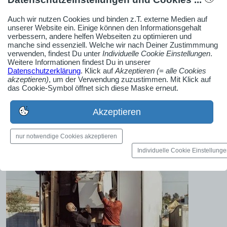
Ob Solo-Selbsständiger, Handwerksbetrieb oder
Auch wir nutzen Cookies und binden z.T. externe Medien auf
unserer Website ein. Einige können den Informationsgehalt
Industrieunternehmen
verbessern, andere helfen Webseiten zu optimieren und
Erstelle jetzt ein gratis Firmenprofil für dein Unternehmen:
manche sind essenziell. Welche wir nach Deiner Zustimmmung
verwenden, findest Du unter
Individuelle Cookie Einstellungen
.
jetzt registrieren
Weitere Informationen findest Du in unserer
Datenschutzerklärung
. Klick auf
Akzeptieren (= alle Cookies
akzeptieren)
, um der Verwendung zuzustimmen. Mit Klick auf
das Cookie-Symbol öffnet sich diese Maske erneut.
Medien-Galerie
Bilder, PDFs, Audio, Video
Akzeptieren
nur notwendige Cookies akzeptieren
Individuelle Cookie Einstellung