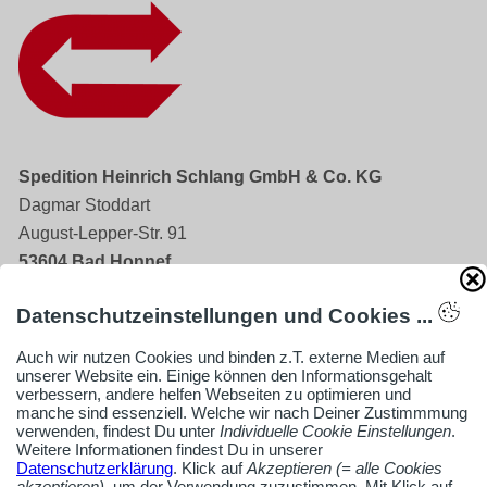
Spedition Heinrich Schlang GmbH & Co. KG
Dagmar Stoddart
August-Lepper-Str. 91
53604 Bad Honnef
Datenschutzeinstellungen und Cookies ...
02224 976957-0
Auch wir nutzen Cookies und binden z.T. externe Medien auf
schlang@jaga.email
unserer Website ein. Einige können den Informationsgehalt
https://www.spedition-schlang.de/
verbessern, andere helfen Webseiten zu optimieren und
manche sind essenziell. Welche wir nach Deiner Zustimmmung
verwenden, findest Du unter
Individuelle Cookie Einstellungen
.
Firmenprofil ansehen
Weitere Informationen findest Du in unserer
Datenschutzerklärung
. Klick auf
Akzeptieren (= alle Cookies
akzeptieren)
, um der Verwendung zuzustimmen. Mit Klick auf