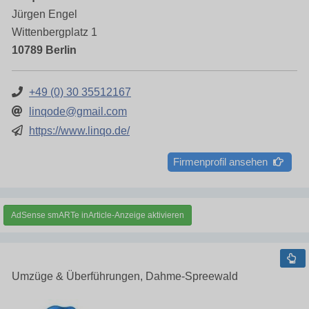
Jürgen Engel
Wittenbergplatz 1
10789 Berlin
+49 (0) 30 35512167
linqode@gmail.com
https://www.linqo.de/
Firmenprofil ansehen
AdSense smARTe inArticle-Anzeige aktivieren
Umzüge & Überführungen, Dahme-Spreewald