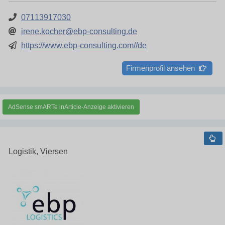
07113917030
irene.kocher@ebp-consulting.de
https://www.ebp-consulting.com//de
Firmenprofil ansehen
AdSense smARTe inArticle-Anzeige aktivieren
Logistik, Viersen