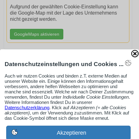
Aufgrund der gewählten Cookie-Einstellung kann
die Google-Map mit der Lage des Unternehmens
nicht gezeigt werden.
GoogleMaps aktivieren
Datenschutzeinstellungen und Cookies ...
AdSense smARTe inArticle-Anzeige aktivieren
Auch wir nutzen Cookies und binden z.T. externe Medien auf
unserer Website ein. Einige können den Informationsgehalt
verbessern, andere helfen Webseiten zu optimieren und
manche sind essenziell. Welche wir nach Deiner Zustimmmung
Ob Solo-Selbsständiger, Handwerksbetrieb oder
verwenden, findest Du unter
Individuelle Cookie Einstellungen
.
Industrieunternehmen
Weitere Informationen findest Du in unserer
Datenschutzerklärung
. Klick auf
Akzeptieren (= alle Cookies
Erstelle jetzt ein gratis Firmenprofil für dein Unternehmen:
akzeptieren)
, um der Verwendung zuzustimmen. Mit Klick auf
jetzt registrieren
das Cookie-Symbol öffnet sich diese Maske erneut.
Akzeptieren