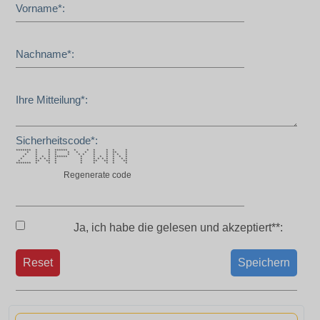
Vorname*:
Nachname*:
Ihre Mitteilung*:
Sicherheitscode*:
******* * * ****** * * * * * *
* * * * * * * * * ** *
* * * * * * * * * * * *
* * * * ****** * * * * * * *
* * * * * * * * * * * * * *
* ** ** * * ** ** * **
******* * * * * * * * *
Regenerate code
Ja, ich habe die
gelesen und akzeptiert**:
Reset
Speichern