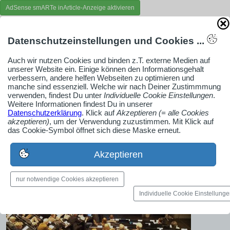
AdSense smARTe inArticle-Anzeige aktivieren
Datenschutzeinstellungen und Cookies ...
Ob Solo-Selbsständiger, Handwerksbetrieb oder
Industrieunternehmen
Auch wir nutzen Cookies und binden z.T. externe Medien auf
Erstelle jetzt ein gratis Firmenprofil für dein Unternehmen:
unserer Website ein. Einige können den Informationsgehalt
verbessern, andere helfen Webseiten zu optimieren und
jetzt registrieren
manche sind essenziell. Welche wir nach Deiner Zustimmmung
verwenden, findest Du unter
Individuelle Cookie Einstellungen
.
Weitere Informationen findest Du in unserer
Datenschutzerklärung
. Klick auf
Akzeptieren (= alle Cookies
Medien-Galerie
akzeptieren)
, um der Verwendung zuzustimmen. Mit Klick auf
das Cookie-Symbol öffnet sich diese Maske erneut.
Bilder, PDFs, Audio, Video
Akzeptieren
nur notwendige Cookies akzeptieren
Individuelle Cookie Einstellung