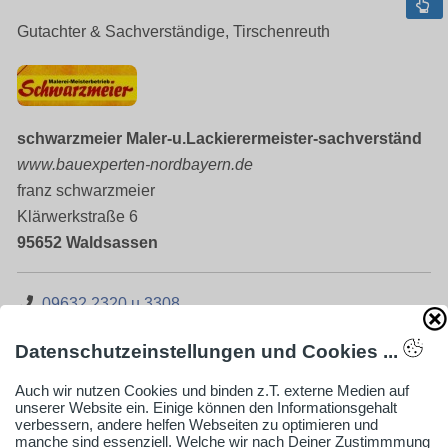
Gutachter & Sachverständige, Tirschenreuth
schwarzmeier Maler-u.Lackierermeister-sachverständ
www.bauexperten-nordbayern.de
franz schwarzmeier
Klärwerkstraße 6
95652 Waldsassen
09632 2320 u.3308
schwarzmeier@maler-schwarzmeier.de
Datenschutzeinstellungen und Cookies ...
www.gutachter-schwarzmeier.de
Auch wir nutzen Cookies und binden z.T. externe Medien auf
Firmenprofil ansehen
unserer Website ein. Einige können den Informationsgehalt
verbessern, andere helfen Webseiten zu optimieren und
manche sind essenziell. Welche wir nach Deiner Zustimmmung