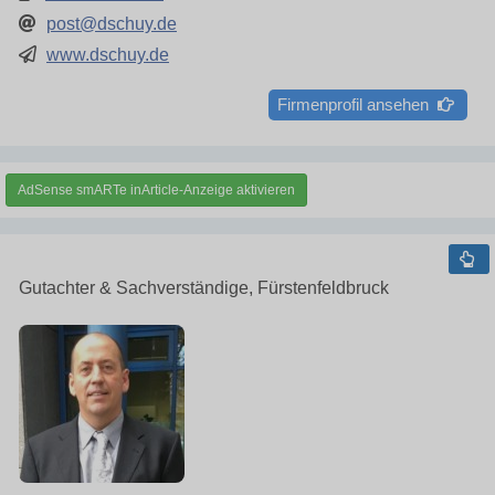
post@dschuy.de
www.dschuy.de
Firmenprofil ansehen
AdSense smARTe inArticle-Anzeige aktivieren
Gutachter & Sachverständige, Fürstenfeldbruck