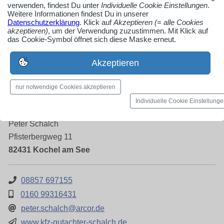
verwenden, findest Du unter
Individuelle Cookie Einstellungen
.
Weitere Informationen findest Du in unserer
Datenschutzerklärung
. Klick auf
Akzeptieren (= alle Cookies
Spezialfahrzeuge, Bad Tölz-Wolfratshausen
akzeptieren)
, um der Verwendung zuzustimmen. Mit Klick auf
das Cookie-Symbol öffnet sich diese Maske erneut.
Akzeptieren
nur notwendige Cookies akzeptieren
KFZ Gutachter / KFZ Sachverständiger München
Individuelle Cookie Einstellung
KFZ Sachverständigenbüro PSR
Peter Schalch
Pfisterbergweg 11
82431 Kochel am See
08857 697155
0160 99316431
peter.schalch@arcor.de
www.kfz-gutachter-schalch.de