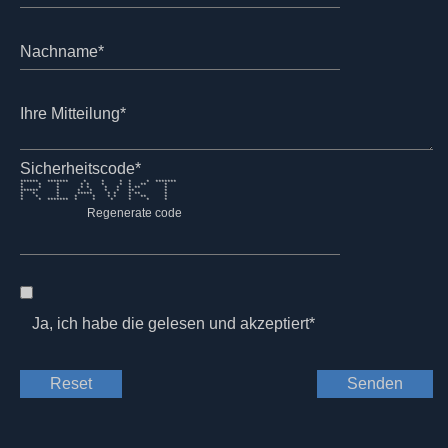
Nachname*
Ihre Mitteilung*
Sicherheitscode*
****** ******* * * * * * *******
* * * * * * * * ** *
* * * * * * * * ** *
****** * * * * * ** *
* * * ***** * * * ** *
* * * * * * * * ** *
* * ******* * * * * * *
Regenerate code
Ja, ich habe die
gelesen und akzeptiert*
Reset
Senden