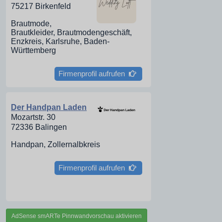
75217 Birkenfeld
Brautmode,
Brautkleider, Brautmodengeschäft,
Enzkreis, Karlsruhe, Baden-
Württemberg
Firmenprofil aufrufen
Der Handpan Laden
Mozartstr. 30
72336 Balingen
Handpan, Zollernalbkreis
Firmenprofil aufrufen
AdSense smARTe Pinnwandvorschau aktivieren