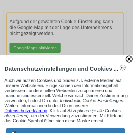
Aufgrund der gewählten Cookie-Einstellung kann
die Google-Map mit der Lage des Unternehmens
nicht gezeigt werden.
GoogleMaps aktivieren
Datenschutzeinstellungen und Cookies ...
Auch wir nutzen Cookies und binden z.T. externe Medien auf
AdSense smARTe inArticle-Anzeige aktivieren
unserer Website ein. Einige können den Informationsgehalt
verbessern, andere helfen Webseiten zu optimieren und
manche sind essenziell. Welche wir nach Deiner Zustimmmung
verwenden, findest Du unter
Individuelle Cookie Einstellungen
.
Ob Solo-Selbsständiger, Handwerksbetrieb oder
Weitere Informationen findest Du in unserer
Datenschutzerklärung
. Klick auf
Akzeptieren (= alle Cookies
Industrieunternehmen
akzeptieren)
, um der Verwendung zuzustimmen. Mit Klick auf
Erstelle jetzt ein gratis Firmenprofil für dein Unternehmen:
das Cookie-Symbol öffnet sich diese Maske erneut.
jetzt registrieren