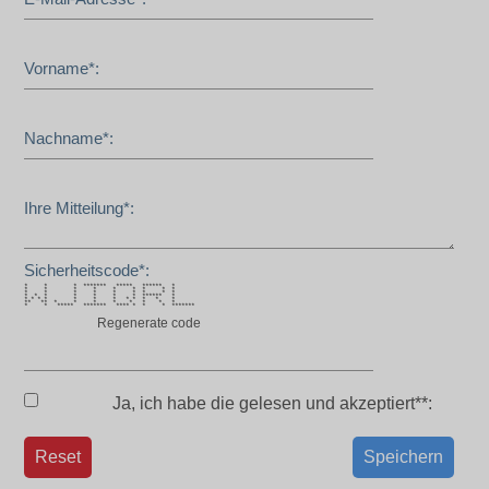
Vorname*:
Nachname*:
Ihre Mitteilung*:
Sicherheitscode*:
* * * ******* ***** ****** *
* * * * * * * * *
* * * * * * * * *
* * * * * * * ****** *
* * * * * * * * * * * *
** ** * * * * * * * *
* * ***** ******* **** * * * *******
Regenerate code
Ja, ich habe die
gelesen und akzeptiert**:
Reset
Speichern