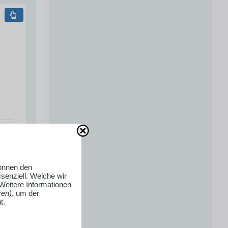
können den
senziell. Welche wir
 Weitere Informationen
ren)
, um der
t.