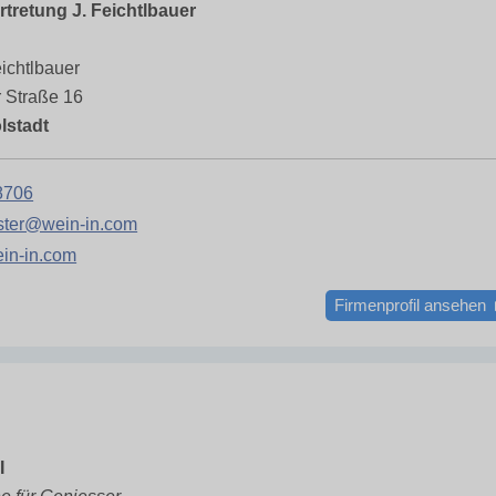
tretung J. Feichtlbauer
ichtlbauer
r Straße 16
lstadt
8706
ter@wein-in.com
in-in.com
Firmenprofil ansehen
I