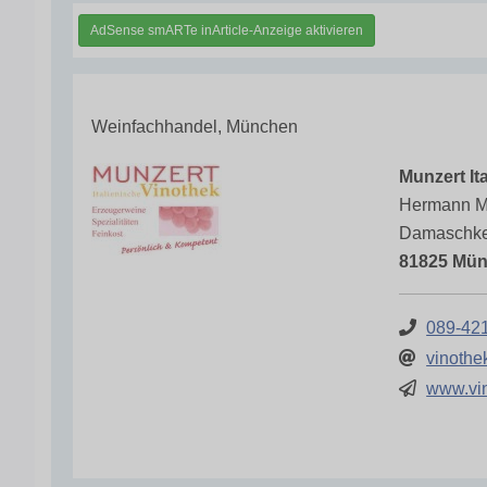
AdSense smARTe inArticle-Anzeige aktivieren
Weinfachhandel, München
Munzert It
Hermann M
Damaschke
81825 Mü
089-42
vinothe
www.vin