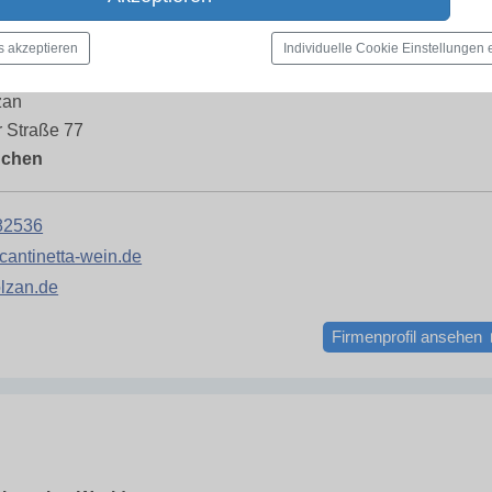
s akzeptieren
Individuelle Cookie Einstellungen
tta
zan
 Straße 77
nchen
82536
cantinetta-wein.de
lzan.de
Firmenprofil ansehen