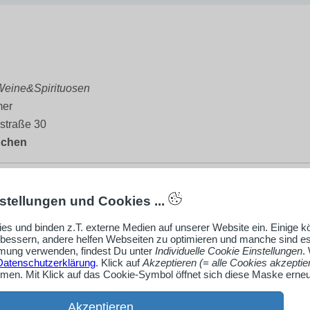
Weine&Spirituosen
mer
straße 30
nchen
92118
stellungen und Cookies ...
-weine@t-online.de
llmer-weine.de
es und binden z.T. externe Medien auf unserer Website ein. Einige 
rbessern, andere helfen Webseiten zu optimieren und manche sind es
ung verwenden, findest Du unter
Individuelle Cookie Einstellungen
.
Firmenprofil ansehen
Datenschutzerklärung
. Klick auf
Akzeptieren (= alle Cookies akzeptie
en. Mit Klick auf das Cookie-Symbol öffnet sich diese Maske erneu
Akzeptieren