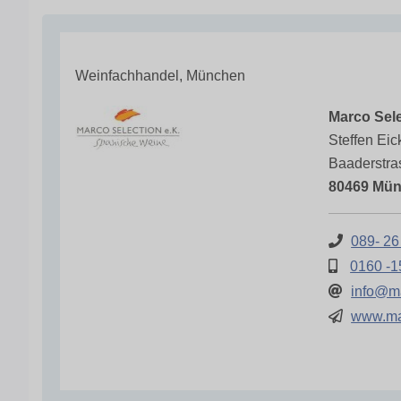
Weinfachhandel, München
Marco Sele
Steffen Eic
Baaderstra
80469 Mü
089- 26
0160 -1
info@ma
www.mar