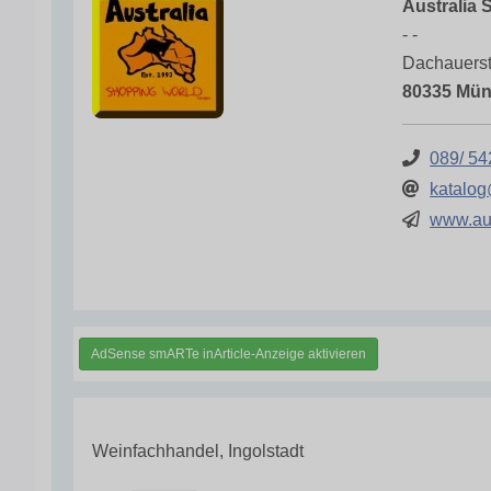
Australia
- -
Dachauers
80335 Mü
089/ 5
katalog
www.au
AdSense smARTe inArticle-Anzeige aktivieren
Weinfachhandel, Ingolstadt