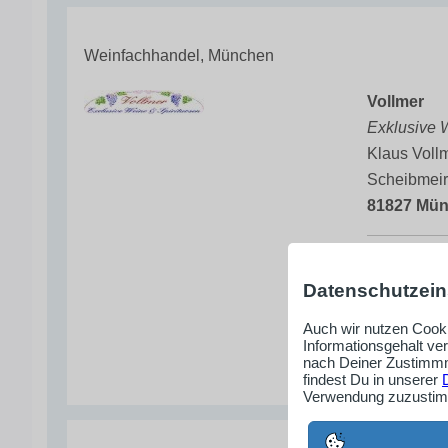
Weinfachhandel, München
Vollmer
Exklusive 
Klaus Voll
Scheibmeir
81827 Mü
089-43
Datenschutzein
vollmer
www.vo
Auch wir nutzen Cooki
Informationsgehalt ve
nach Deiner Zustimmm
findest Du in unserer
Verwendung zuzustimm