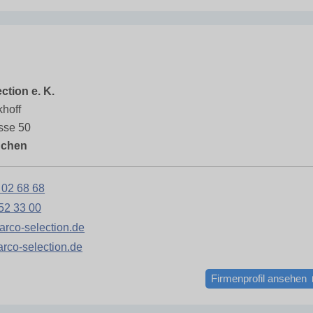
ction e. K.
khoff
sse 50
nchen
 02 68 68
52 33 00
rco-selection.de
co-selection.de
Firmenprofil ansehen