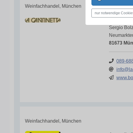
Weinfachhandel, München
nur notwendige Cookie
La Cantine
Sergio Bol
Neumarkter
81673 Mü
089-68
info@la
www.bo
Weinfachhandel, München