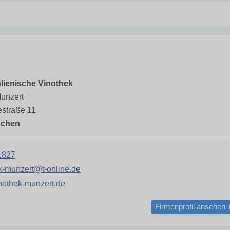
alienische Vinothek
unzert
straße 11
nchen
1827
k-munzert@t-online.de
othek-munzert.de
Firmenprofil ansehen