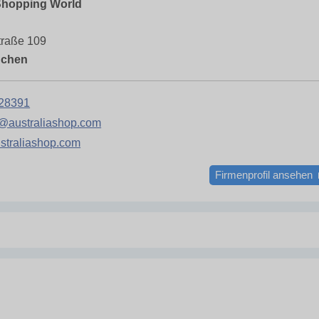
 Shopping World
traße 109
nchen
428391
@australiashop.com
straliashop.com
Firmenprofil ansehen