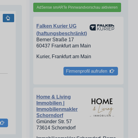
AdSense smARTe Pinnwandvorschau aktivieren
Falken Kurier UG
(haftungsbeschränkt)
Berner Straße 17
60437 Frankfurt am Main
Kurier, Frankfurt am Main
Firmenprofil aufrufen
Home & Living
Immobilien |
Immobilienmakler
Schorndorf
Gmünder Str. 57
73614 Schorndorf