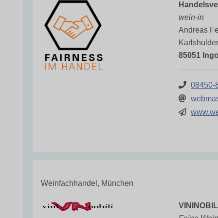
Handelsver
wein-in
Andreas Fe
Karlshulde
85051 Ingo
08450-
webmas
www.we
Weinfachhandel, München
VININOBIL