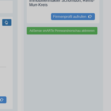
Immobilienmakler Schorndorf, Rems-
Murr-Kreis
Firmenprofil aufrufen
AdSense smARTe Pinnwandvorschau aktivieren