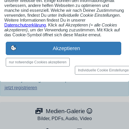
unserer Website ein. Einige können den Informationsgehalt
verbessern, andere helfen Webseiten zu optimieren und
manche sind essenziell. Welche wir nach Deiner Zustimmmung
GoogleMaps aktivieren
verwenden, findest Du unter
Individuelle Cookie Einstellungen
.
Weitere Informationen findest Du in unserer
Datenschutzerklärung
. Klick auf
Akzeptieren (= alle Cookies
akzeptieren)
, um der Verwendung zuzustimmen. Mit Klick auf
das Cookie-Symbol öffnet sich diese Maske erneut.
AdSense smARTe inArticle-Anzeige aktivieren
Akzeptieren
nur notwendige Cookies akzeptieren
Ob Solo-Selbsständiger, Handwerksbetrieb oder
Individuelle Cookie Einstellung
Industrieunternehmen
Erstelle jetzt ein gratis Firmenprofil für dein Unternehmen:
jetzt registrieren
Medien-Galerie
Bilder, PDFs, Audio, Video