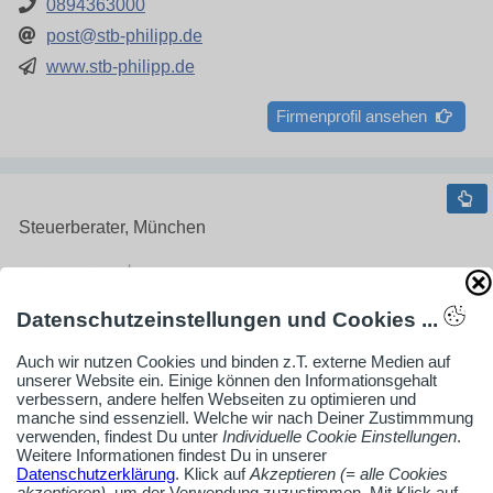
0894363000
post@stb-philipp.de
www.stb-philipp.de
Firmenprofil ansehen
Steuerberater, München
Datenschutzeinstellungen und Cookies ...
Ratzke Hill Partnerschaftsgesellschaft
Auch wir nutzen Cookies und binden z.T. externe Medien auf
unserer Website ein. Einige können den Informationsgehalt
Wirtschaftsprüfer und Ste
verbessern, andere helfen Webseiten zu optimieren und
Torsten Ratzke
manche sind essenziell. Welche wir nach Deiner Zustimmmung
verwenden, findest Du unter
Individuelle Cookie Einstellungen
.
Balanstraße 73
Weitere Informationen findest Du in unserer
81541 München
Datenschutzerklärung
. Klick auf
Akzeptieren (= alle Cookies
akzeptieren)
, um der Verwendung zuzustimmen. Mit Klick auf