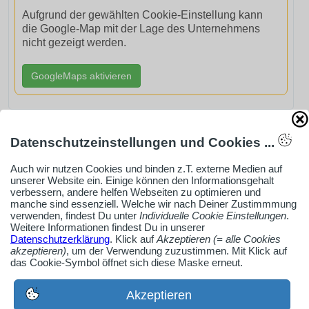
Aufgrund der gewählten Cookie-Einstellung kann
die Google-Map mit der Lage des Unternehmens
nicht gezeigt werden.
GoogleMaps aktivieren
Datenschutzeinstellungen und Cookies ...
AdSense smARTe inArticle-Anzeige aktivieren
Auch wir nutzen Cookies und binden z.T. externe Medien auf
unserer Website ein. Einige können den Informationsgehalt
verbessern, andere helfen Webseiten zu optimieren und
manche sind essenziell. Welche wir nach Deiner Zustimmmung
Ob Solo-Selbsständiger, Handwerksbetrieb oder
verwenden, findest Du unter
Individuelle Cookie Einstellungen
.
Industrieunternehmen
Weitere Informationen findest Du in unserer
Datenschutzerklärung
. Klick auf
Akzeptieren (= alle Cookies
Erstelle jetzt ein gratis Firmenprofil für dein Unternehmen:
akzeptieren)
, um der Verwendung zuzustimmen. Mit Klick auf
jetzt registrieren
das Cookie-Symbol öffnet sich diese Maske erneut.
Akzeptieren