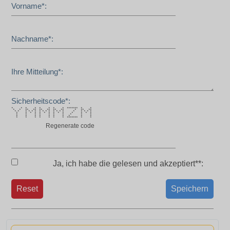
Vorname*:
Nachname*:
Ihre Mitteilung*:
Sicherheitscode*:
* * * * * * * * ******* * *
* * ** ** ** ** ** ** * ** **
* * * * * * * * * * * * * * * * * * *
* * * * * * * * * * * * * *
* * * * * * * * * *
* * * * * * * * * *
* * * * * * * ******* * *
Regenerate code
Ja, ich habe die
gelesen und akzeptiert**:
Reset
Speichern