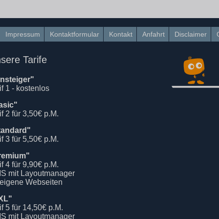
Impressum
Kontaktformular
Kontakt
Anfahrt
Disclaimer
sere Tarife
insteiger"
if 1 - kostenlos
asic"
if 2 für 3,50€ p.M.
tandard"
if 3 für 5,50€ p.M.
remium"
if 4 für 9,90€ p.M.
S mit Layoutmanager
 eigene Webseiten
XL"
if 5 für 14,50€ p.M.
S mit Layoutmanager