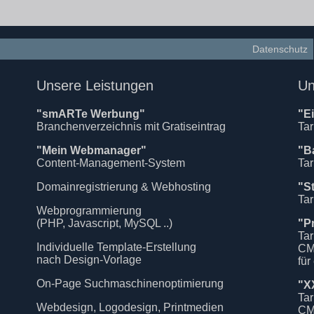
Datenschutz
Unsere Leistungen
Un
"smARTe Werbung"
"E
Branchenverzeichnis mit Gratiseintrag
Tar
"Mein Webmanager"
"B
Content-Management-System
Tar
Domainregistrierung & Webhosting
"S
Tar
Webprogrammierung
(PHP, Javascript, MySQL ..)
"P
Tar
Individuelle Template-Erstellung
CM
nach Design-Vorlage
für
On-Page Suchmaschinenoptimierung
"X
Tar
Webdesign, Logodesign, Printmedien
CM