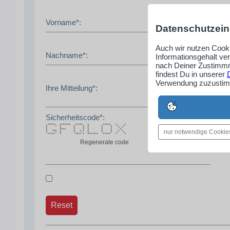
Vorname*:
Datenschutzein
Auch wir nutzen Cooki
Nachname*:
Informationsgehalt ve
nach Deiner Zustimmm
findest Du in unserer
Verwendung zuzustimm
Ihre Mitteilung*:
Sicherheitscode*:
***** ******* ***** * ***** * *
* * * * * * * * * *
* * * * * * * * *
* **** * * * * * *
nur notwendige Cookie
* *** * * * * * * * * *
* * * * * * * * * *
***** * **** * ******* ***** * *
Regenerate code
Reset