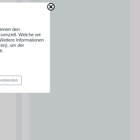
können den
senziell. Welche wir
 Weitere Informationen
ren)
, um der
t.
 einblenden