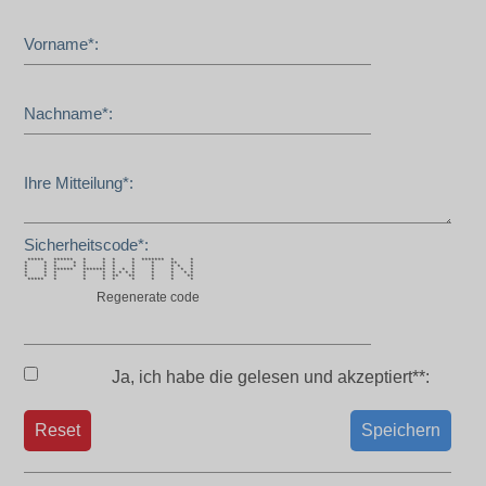
Vorname*:
Nachname*:
Ihre Mitteilung*:
Sicherheitscode*:
***** ****** * * * * ******* * *
* * * * * * * * * ** *
* * * * * * * * * * * *
* * ****** ******* * * * * * * *
* * * * * * * * * * * * *
* * * * * ** ** * * **
***** * * * * * * * *
Regenerate code
Ja, ich habe die
gelesen und akzeptiert**:
Reset
Speichern