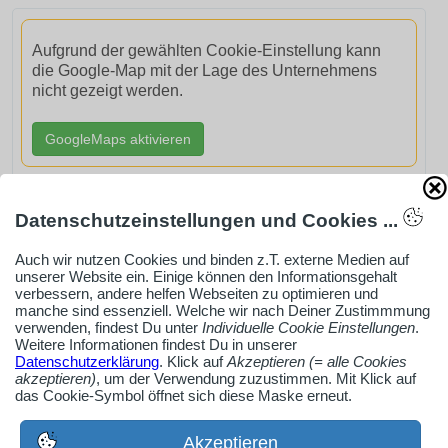
Aufgrund der gewählten Cookie-Einstellung kann
die Google-Map mit der Lage des Unternehmens
nicht gezeigt werden.
GoogleMaps aktivieren
Datenschutzeinstellungen und Cookies ...
Auch wir nutzen Cookies und binden z.T. externe Medien auf
AdSense smARTe inArticle-Anzeige aktivieren
unserer Website ein. Einige können den Informationsgehalt
verbessern, andere helfen Webseiten zu optimieren und
manche sind essenziell. Welche wir nach Deiner Zustimmmung
verwenden, findest Du unter
Individuelle Cookie Einstellungen
.
Ob Solo-Selbsständiger, Handwerksbetrieb oder
Weitere Informationen findest Du in unserer
Industrieunternehmen
Datenschutzerklärung
. Klick auf
Akzeptieren (= alle Cookies
akzeptieren)
, um der Verwendung zuzustimmen. Mit Klick auf
Erstelle jetzt ein gratis Firmenprofil für dein Unternehmen:
das Cookie-Symbol öffnet sich diese Maske erneut.
jetzt registrieren
Akzeptieren