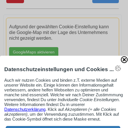
Aufgrund der gewählten Cookie-Einstellung kann
die Google-Map mit der Lage des Unternehmens
nicht gezeigt werden.
GoogleMaps aktivieren
Datenschutzeinstellungen und Cookies ...
Auch wir nutzen Cookies und binden z.T. externe Medien auf
unserer Website ein. Einige können den Informationsgehalt
AdSense smARTe inArticle-Anzeige aktivieren
verbessern, andere helfen Webseiten zu optimieren und
manche sind essenziell. Welche wir nach Deiner Zustimmmung
verwenden, findest Du unter
Individuelle Cookie Einstellungen
.
Weitere Informationen findest Du in unserer
Ob Solo-Selbsständiger, Handwerksbetrieb oder
Datenschutzerklärung
. Klick auf
Akzeptieren (= alle Cookies
Industrieunternehmen
akzeptieren)
, um der Verwendung zuzustimmen. Mit Klick auf
das Cookie-Symbol öffnet sich diese Maske erneut.
Erstelle jetzt ein gratis Firmenprofil für dein Unternehmen: