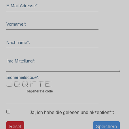
E-Mail-Adresse*:
Vorname*:
Nachname*:
Ihre Mitteilung*:
Sicherheitscode*:
* ***** ***** ******* ******* *******
* * * * * * * *
* * * * * * * *
* * * * * **** * ****
* * * * * * * * * *
* * * * * * * * *
***** **** * **** * * * *******
Regenerate code
Ja, ich habe die
gelesen und akzeptiert**:
Reset
Speichern