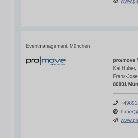
www.pla
Eventmanagement, München
pro/move 
Kai Huber,
Franz-Jose
80801 Mü
+49891
huber@
www.pr