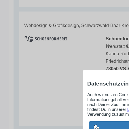
Webdesign & Grafikdesign, Schwarzwald-Baar-Kre
Schoenfor
Werkstatt f
Karina Rud
Friedrichst
78050 VS-V
Datenschutzein
+49-77
rudolp
Auch wir nutzen Cooki
Informationsgehalt ve
www.sc
nach Deiner Zustimmm
findest Du in unserer
Verwendung zuzustimm