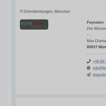
IT-Dienstleistungen, München
Feynsinn
Die Wisse
- -
Max-Diama
80937 Mü
+49 89 
info@fe
www.fe