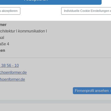
s akzeptieren
Individuelle Cookie Einstellungen
mer
architektur ǀ kommunikation ǀ
aal
aße 4
gen
 38 56 - 10
choenformer.de
hoenformer.de
Firmenprofil ansehen