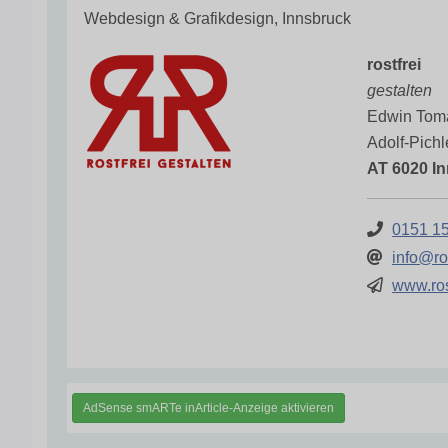
Webdesign & Grafikdesign, Innsbruck
rostfrei
gestalten
Edwin Tom
Adolf-Pichl
AT 6020 I
0151 1
info@ro
www.ros
AdSense smARTe inArticle-Anzeige aktivieren