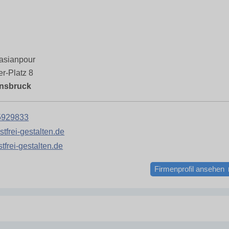
asianpour
er-Platz 8
nnsbruck
5929833
stfrei-gestalten.de
tfrei-gestalten.de
Firmenprofil ansehen