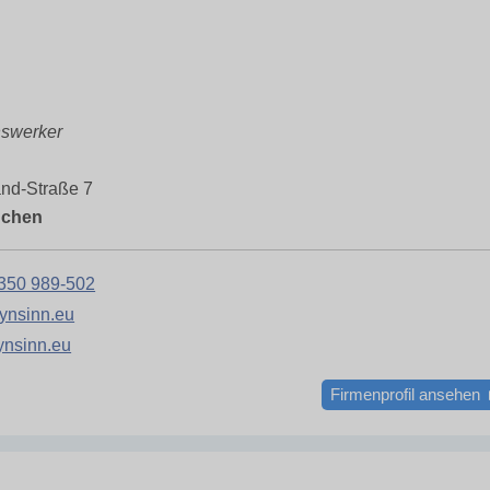
nswerker
nd-Straße 7
nchen
350 989-502
ynsinn.eu
ynsinn.eu
Firmenprofil ansehen