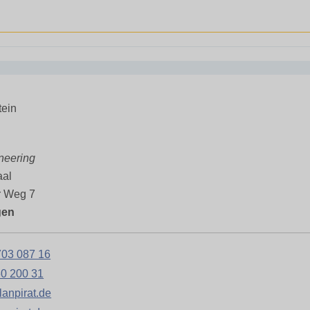
tein
neering
aal
r Weg 7
gen
703 087 16
60 200 31
anpirat.de