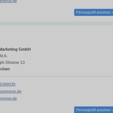
npirat.de
Firmenprofil ansehen
Marketing GmbH
 M.A.
ph-Strasse 13
nchen
6399030
promove.de
omove.de
Firmenprofil ansehen