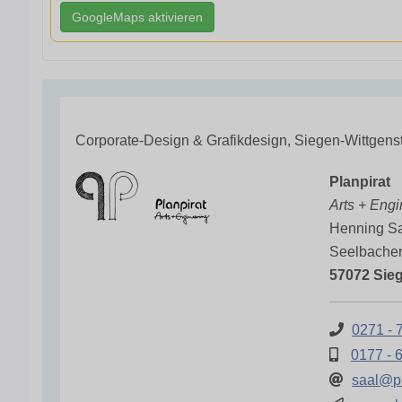
GoogleMaps aktivieren
Corporate-Design & Grafikdesign, Siegen-Wittgens
Planpirat
Arts + Engi
Henning S
Seelbache
57072 Sie
0271 - 
0177 - 
saal@pl