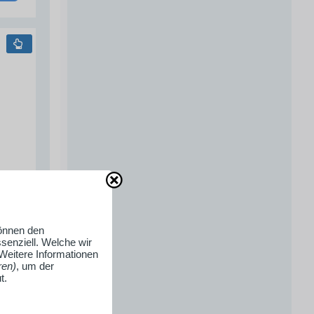
können den
senziell. Welche wir
 Weitere Informationen
ren)
, um der
t.