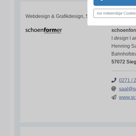
nur notwendige Cookie
Webdesign & Grafikdesign, Siegen-Wittgenstein
schoenfor
ǀ design ǀ 
Henning S
Bahnhofstr
57072 Sie
0271 / 2
saal@s
www.sc