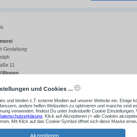
is
merei
ür Gestaltung
olph
raße 11
illingen
stellungen und Cookies ...
21-99 89 871
h@schoenformerei.de
es und binden z.T. externe Medien auf unserer Website ein. Einige 
rbessern, andere helfen Webseiten zu optimieren und manche sind es
hoenformerei.de
ung verwenden, findest Du unter
Individuelle Cookie Einstellungen
.
Datenschutzerklärung
. Klick auf
Akzeptieren (= alle Cookies akzeptie
en. Mit Klick auf das Cookie-Symbol öffnet sich diese Maske erneu
Firmenprofil ansehen
Akzeptieren