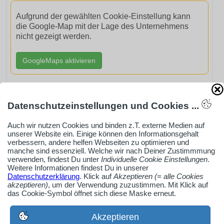
Aufgrund der gewählten Cookie-Einstellung kann
die Google-Map mit der Lage des Unternehmens
nicht gezeigt werden.
GoogleMaps aktivieren
Datenschutzeinstellungen und Cookies ...
AdSense smARTe inArticle-Anzeige aktivieren
Auch wir nutzen Cookies und binden z.T. externe Medien auf
unserer Website ein. Einige können den Informationsgehalt
verbessern, andere helfen Webseiten zu optimieren und
manche sind essenziell. Welche wir nach Deiner Zustimmmung
Ob Solo-Selbsständiger, Handwerksbetrieb oder
verwenden, findest Du unter
Individuelle Cookie Einstellungen
.
Weitere Informationen findest Du in unserer
Industrieunternehmen
Datenschutzerklärung
. Klick auf
Akzeptieren (= alle Cookies
Erstelle jetzt ein gratis Firmenprofil für dein Unternehmen:
akzeptieren)
, um der Verwendung zuzustimmen. Mit Klick auf
das Cookie-Symbol öffnet sich diese Maske erneut.
jetzt registrieren
Akzeptieren