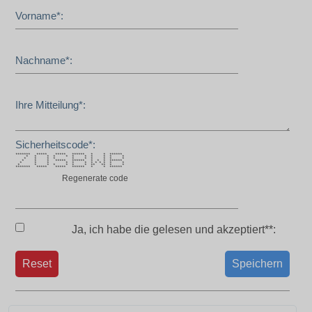
Vorname*:
Nachname*:
Ihre Mitteilung*:
Sicherheitscode*:
******* ***** ***** ****** * * ******
* * * * * * * * * * *
* * * * * * * * * *
* * * ***** ****** * * * ******
* * * * * * * * * * * *
* * * * * * * ** ** * *
******* ***** ***** ****** * * ******
Regenerate code
Ja, ich habe die
gelesen und akzeptiert**:
Reset
Speichern