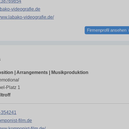
238769854
bako-videografie.de
/www.labako-videografie.de/
Firmenprofil ansehen
s
ition | Arrangements | Musikproduktion
emotional
el-Platz 1
troff
-354241
mponist-film.de
/www.komponist-film.de/