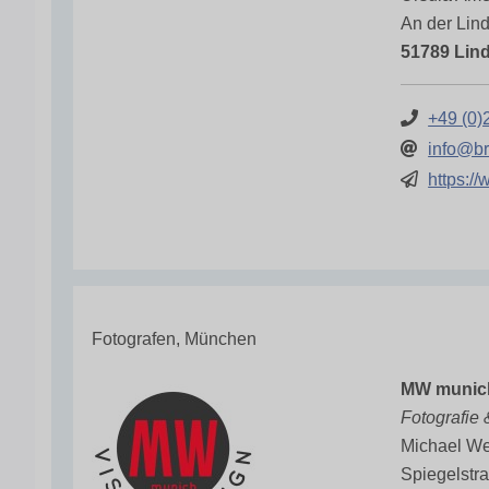
An der Lin
51789 Lind
+49 (0)
info@br
https:/
Fotografen, München
MW munic
Fotografie
Michael W
Spiegelstr