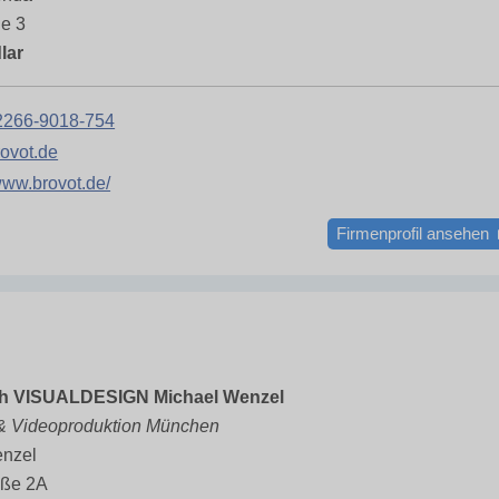
de 3
lar
2266-9018-754
ovot.de
/www.brovot.de/
Firmenprofil ansehen
h VISUALDESIGN Michael Wenzel
 & Videoproduktion München
enzel
aße 2A