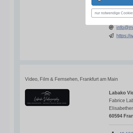
38104 Bra
nur notwendige Cookie
0531 2
info@me
https:/
Video, Film & Fernsehen, Frankfurt am Main
Labako Vi
Fabrice La
Elisabethe
60594 Fran