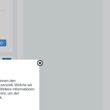
un
können den
senziell. Welche wir
 Weitere Informationen
ren)
, um der
t.