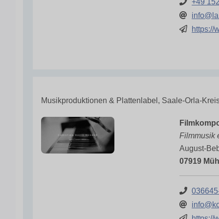
+49 15
info@la
https:/
Musikproduktionen & Plattenlabel, Saale-Orla-Krei
Filmkompos
Filmmusik 
August-Beb
07919 Mühl
036645
info@ko
https:/