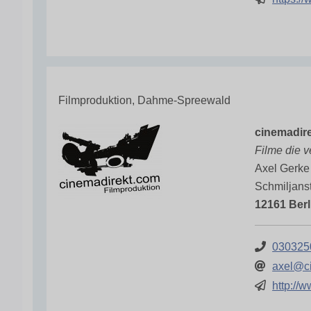
Filmproduktion, Dahme-Spreewald
cinemadir
Filme die 
Axel Gerke
Schmiljans
12161 Berl
030325
axel@c
http://