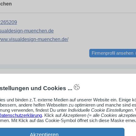
nchen
2265209
ualdesign-muenchen.de
/www.visualdesign-muenchen.de/
Firmenprofil ansehen
stellungen und Cookies ...
E - Filmproduktion Braunschweig & Videoproduktion Bra
es und binden z.T. externe Medien auf unserer Website ein. Einige 
rbessern, andere helfen Webseiten zu optimieren und manche sind es
 Ihre Inhalte und Ziele und geben Ihrer Aussage ein
ung verwenden, findest Du unter
Individuelle Cookie Einstellungen
.
elbares Gesicht.
Datenschutzerklärung
. Klick auf
Akzeptieren (= alle Cookies akzeptie
en. Mit Klick auf das Cookie-Symbol öffnet sich diese Maske erneu
ngardt
tr. 25
Akzeptieren