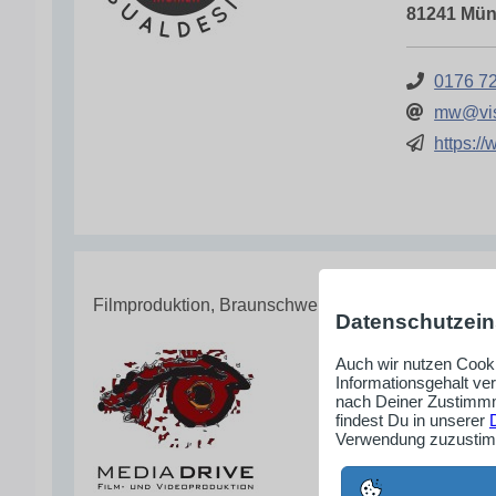
81241 Mü
0176 7
mw@vis
https:/
Filmproduktion, Braunschweig
Datenschutzein
MEDIADRIV
Auch wir nutzen Cooki
Informationsgehalt ve
Wir beleben
nach Deiner Zustimmm
unverwechs
findest Du in unserer
Verwendung zuzustimm
Martin Wei
Karl-Marx-S