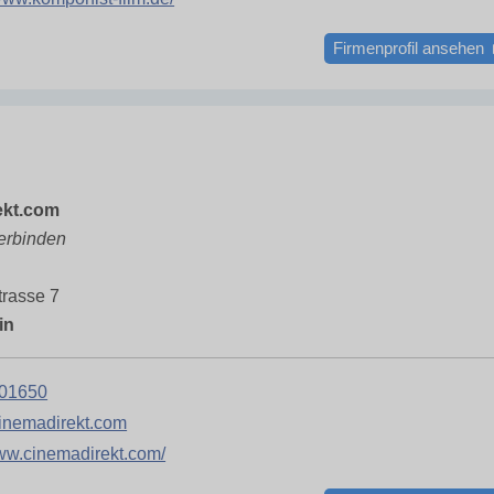
Firmenprofil ansehen
ekt.com
verbinden
trasse 7
in
01650
inemadirekt.com
www.cinemadirekt.com/