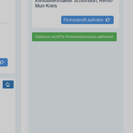
Immobilienmakler Schorndorf, Rems-
Murr-Kreis
Firmenprofil aufrufen
AdSense smARTe Pinnwandvorschau aktivieren