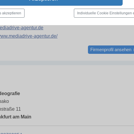
unschweig
s akzeptieren
Individuelle Cookie Einstellungen
258126
diadrive-agentur.de
/www.mediadrive-agentur.de/
Firmenprofil ansehen
deografie
bako
nstraße 11
kfurt am Main