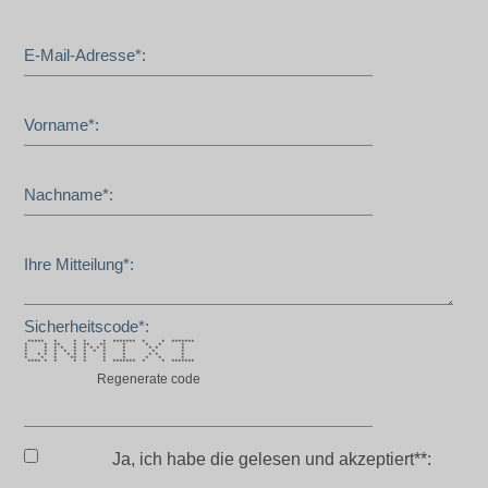
E-Mail-Adresse*:
Vorname*:
Nachname*:
Ihre Mitteilung*:
Sicherheitscode*:
***** * * * * ******* * * *******
* * ** * ** ** * * * *
* * * * * * * * * * * * *
* * * * * * * * * * *
* * * * * * * * * * * *
* * * ** * * * * * *
**** * * * * * ******* * * *******
Regenerate code
Ja, ich habe die
gelesen und akzeptiert**: