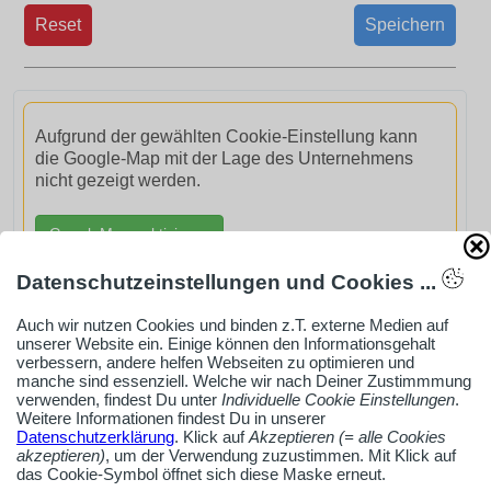
Reset
Speichern
Aufgrund der gewählten Cookie-Einstellung kann
die Google-Map mit der Lage des Unternehmens
nicht gezeigt werden.
GoogleMaps aktivieren
Datenschutzeinstellungen und Cookies ...
Auch wir nutzen Cookies und binden z.T. externe Medien auf
unserer Website ein. Einige können den Informationsgehalt
verbessern, andere helfen Webseiten zu optimieren und
AdSense smARTe inArticle-Anzeige aktivieren
manche sind essenziell. Welche wir nach Deiner Zustimmmung
verwenden, findest Du unter
Individuelle Cookie Einstellungen
.
Weitere Informationen findest Du in unserer
Datenschutzerklärung
. Klick auf
Akzeptieren (= alle Cookies
Ob Solo-Selbsständiger, Handwerksbetrieb oder
akzeptieren)
, um der Verwendung zuzustimmen. Mit Klick auf
Industrieunternehmen
das Cookie-Symbol öffnet sich diese Maske erneut.