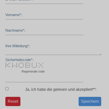
Vorname*:
Nachname*:
Ihre Mitteilung*:
Sicherheitscode*:
* * * * ***** ****** * * * *
* ** * * * * * * * * * *
* ** * * * * * * * * * *
** * * * * * ****** * * *
* ** * * * * * * * * * * * *
* ** ** ** * * * * * * * *
* * * * ***** ****** ***** * *
Regenerate code
Ja, ich habe die
gelesen und akzeptiert**:
Reset
Speichern