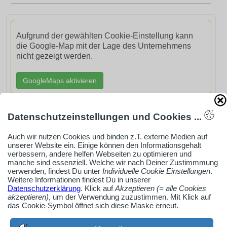
Aufgrund der gewählten Cookie-Einstellung kann
die Google-Map mit der Lage des Unternehmens
nicht gezeigt werden.
GoogleMaps aktivieren
Datenschutzeinstellungen und Cookies ...
Auch wir nutzen Cookies und binden z.T. externe Medien auf
AdSense smARTe inArticle-Anzeige aktivieren
unserer Website ein. Einige können den Informationsgehalt
verbessern, andere helfen Webseiten zu optimieren und
manche sind essenziell. Welche wir nach Deiner Zustimmmung
verwenden, findest Du unter
Individuelle Cookie Einstellungen
.
Ob Solo-Selbsständiger, Handwerksbetrieb oder
Weitere Informationen findest Du in unserer
Datenschutzerklärung
. Klick auf
Akzeptieren (= alle Cookies
Industrieunternehmen
akzeptieren)
, um der Verwendung zuzustimmen. Mit Klick auf
Erstelle jetzt ein gratis Firmenprofil für dein Unternehmen:
das Cookie-Symbol öffnet sich diese Maske erneut.
jetzt registrieren