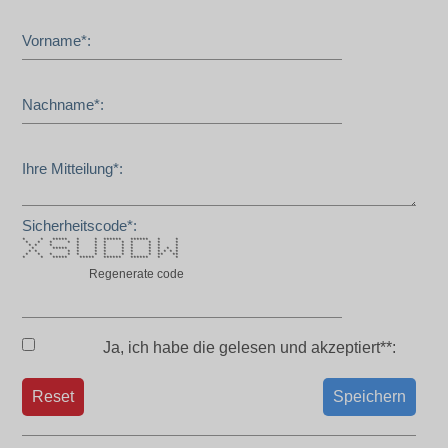
Vorname*:
Nachname*:
Ihre Mitteilung*:
Sicherheitscode*:
* * ***** * * ****** ****** * *
* * * * * * * * * * * *
* * * * * * * * * * *
* ***** * * * * * * * * *
* * * * * * * * * * * * *
* * * * * * * * * * ** **
* * ***** ***** ****** ****** * *
Regenerate code
Ja, ich habe die
gelesen und akzeptiert**:
Reset
Speichern