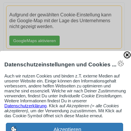
Aufgrund der gewählten Cookie-Einstellung kann
die Google-Map mit der Lage des Unternehmens
nicht gezeigt werden.
GoogleMaps aktivieren
Datenschutzeinstellungen und Cookies ...
Auch wir nutzen Cookies und binden z.T. externe Medien auf
AdSense smARTe inArticle-Anzeige aktivieren
unserer Website ein. Einige können den Informationsgehalt
verbessern, andere helfen Webseiten zu optimieren und
manche sind essenziell. Welche wir nach Deiner Zustimmmung
verwenden, findest Du unter
Individuelle Cookie Einstellungen
.
Ob Solo-Selbsständiger, Handwerksbetrieb oder
Weitere Informationen findest Du in unserer
Industrieunternehmen
Datenschutzerklärung
. Klick auf
Akzeptieren (= alle Cookies
akzeptieren)
, um der Verwendung zuzustimmen. Mit Klick auf
Erstelle jetzt ein gratis Firmenprofil für dein Unternehmen:
das Cookie-Symbol öffnet sich diese Maske erneut.
jetzt registrieren
Akzeptieren