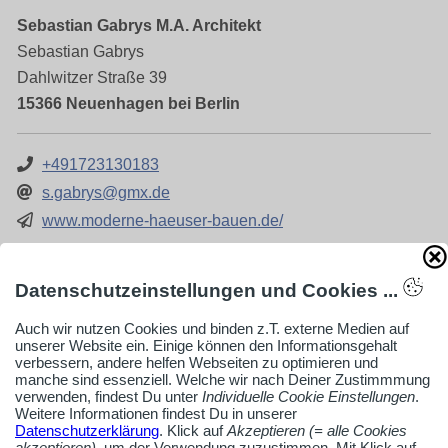
Sebastian Gabrys M.A. Architekt
Sebastian Gabrys
Dahlwitzer Straße 39
15366 Neuenhagen bei Berlin
+491723130183
s.gabrys@gmx.de
www.moderne-haeuser-bauen.de/
Firmenprofil ansehen
Datenschutzeinstellungen und Cookies ...
Auch wir nutzen Cookies und binden z.T. externe Medien auf
unserer Website ein. Einige können den Informationsgehalt
verbessern, andere helfen Webseiten zu optimieren und
Architekturbüros, Hamm
manche sind essenziell. Welche wir nach Deiner Zustimmmung
verwenden, findest Du unter
Individuelle Cookie Einstellungen
.
Weitere Informationen findest Du in unserer
Datenschutzerklärung
. Klick auf
Akzeptieren (= alle Cookies
akzeptieren)
, um der Verwendung zuzustimmen. Mit Klick auf