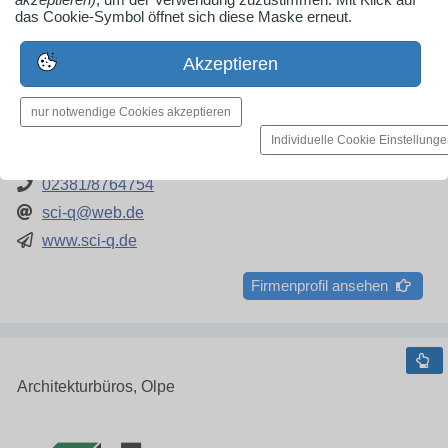
das Cookie-Symbol öffnet sich diese Maske erneut.
Paracelsus GmbH & Co. KG
Akzeptieren
Sabine Wältermann
Paracelsuspark 3
nur notwendige Cookies akzeptieren
59063 Hamm
Individuelle Cookie Einstellung
02381/8764754
sci-q@web.de
www.sci-q.de
Firmenprofil ansehen
Architekturbüros, Olpe