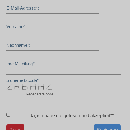
E-Mail-Adresse*:
Vorname*:
Nachname*:
Ihre Mitteilung*:
Sicherheitscode*:
******* ****** ****** * * * * *******
* * * * * * * * * *
* * * * * * * * * *
* ****** ****** ******* ******* *
* * * * * * * * * *
* * * * * * * * * *
******* * * ****** * * * * *******
Regenerate code
Ja, ich habe die
gelesen und akzeptiert**:
Reset
Speichern