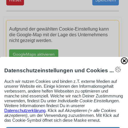
Aufgrund der gewählten Cookie-Einstellung kann
die Google-Map mit der Lage des Unternehmens
nicht gezeigt werden.
GoogleMaps aktivieren
Datenschutzeinstellungen und Cookies ...
Auch wir nutzen Cookies und binden z.T. externe Medien auf
unserer Website ein. Einige können den Informationsgehalt
AdSense smARTe inArticle-Anzeige aktivieren
verbessern, andere helfen Webseiten zu optimieren und
manche sind essenziell. Welche wir nach Deiner Zustimmmung
verwenden, findest Du unter
Individuelle Cookie Einstellungen
.
Weitere Informationen findest Du in unserer
Ob Solo-Selbsständiger, Handwerksbetrieb oder
Datenschutzerklärung
. Klick auf
Akzeptieren (= alle Cookies
akzeptieren)
, um der Verwendung zuzustimmen. Mit Klick auf
Industrieunternehmen
das Cookie-Symbol öffnet sich diese Maske erneut.
Erstelle jetzt ein gratis Firmenprofil für dein Unternehmen: