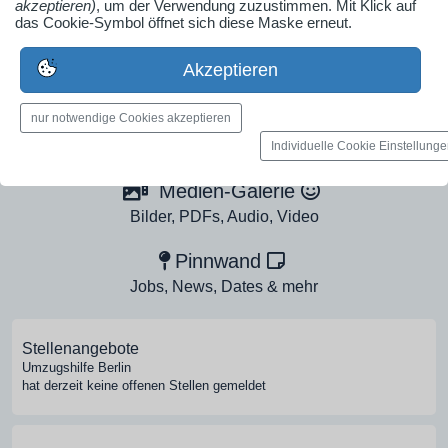
akzeptieren)
, um der Verwendung zuzustimmen. Mit Klick auf
das Cookie-Symbol öffnet sich diese Maske erneut.
Ob Solo-Selbsständiger, Handwerksbetrieb oder
Industrieunternehmen
Akzeptieren
Erstelle jetzt ein gratis Firmenprofil für dein Unternehmen:
jetzt registrieren
nur notwendige Cookies akzeptieren
Individuelle Cookie Einstellung
Medien-Galerie
Bilder, PDFs, Audio, Video
Pinnwand
Jobs, News, Dates & mehr
Stellenangebote
Umzugshilfe Berlin
hat derzeit keine offenen Stellen gemeldet