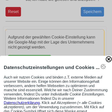
Reset
Speichern
Aufgrund der gewählten Cookie-Einstellung kann
die Google-Map mit der Lage des Unternehmens
nicht gezeigt werden.
GoogleMaps aktivieren
Datenschutzeinstellungen und Cookies ...
Auch wir nutzen Cookies und binden z.T. externe Medien auf
unserer Website ein. Einige können den Informationsgehalt
verbessern, andere helfen Webseiten zu optimieren und
manche sind essenziell. Welche wir nach Deiner Zustimmmung
AdSense smARTe inArticle-Anzeige aktivieren
verwenden, findest Du unter
Individuelle Cookie Einstellungen
.
Weitere Informationen findest Du in unserer
Datenschutzerklärung
. Klick auf
Akzeptieren (= alle Cookies
Ob Solo-Selbsständiger, Handwerksbetrieb oder
akzeptieren)
, um der Verwendung zuzustimmen. Mit Klick auf
das Cookie-Symbol öffnet sich diese Maske erneut.