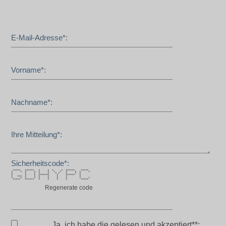
E-Mail-Adresse*:
Vorname*:
Nachname*:
Ihre Mitteilung*:
Sicherheitscode*:
***** ****** * * * * ****** *****
* * * * * * * * * * * *
* * * * * * * * * *
* * * ******* * ****** *
* *** * * * * * * *
* * * * * * * * * *
***** ****** * * * * *****
Regenerate code
Ja, ich habe die
gelesen und akzeptiert**: