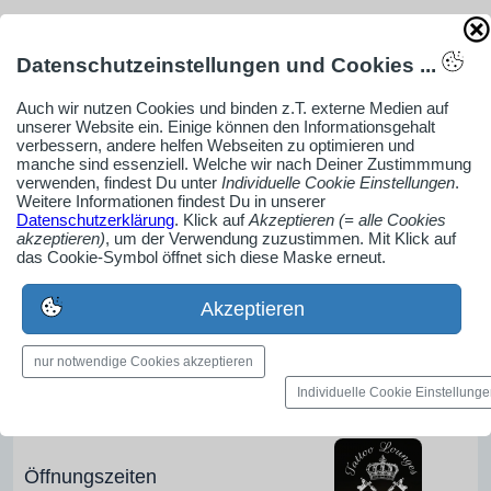
AdSense smARTe inArticle-Anzeige aktivieren
Datenschutzeinstellungen und Cookies ...
Auch wir nutzen Cookies und binden z.T. externe Medien auf
Ob Solo-Selbsständiger, Handwerksbetrieb oder
unserer Website ein. Einige können den Informationsgehalt
verbessern, andere helfen Webseiten zu optimieren und
Industrieunternehmen
manche sind essenziell. Welche wir nach Deiner Zustimmmung
Erstelle jetzt ein gratis Firmenprofil für dein Unternehmen:
verwenden, findest Du unter
Individuelle Cookie Einstellungen
.
Weitere Informationen findest Du in unserer
jetzt registrieren
Datenschutzerklärung
. Klick auf
Akzeptieren (= alle Cookies
akzeptieren)
, um der Verwendung zuzustimmen. Mit Klick auf
das Cookie-Symbol öffnet sich diese Maske erneut.
Medien-Galerie
Akzeptieren
Bilder, PDFs, Audio, Video
nur notwendige Cookies akzeptieren
Pinnwand
Individuelle Cookie Einstellung
Jobs, News, Dates & mehr
Öffnungszeiten