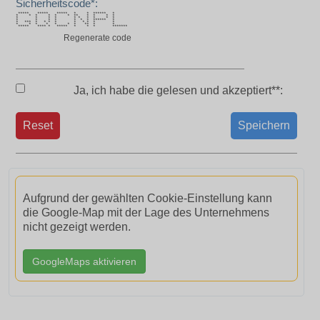
Sicherheitscode*:
***** ***** ***** * * ****** *
* * * * * * ** * * * *
* * * * * * * * * *
* * * * * * * ****** *
* *** * * * * * * * * *
* * * * * * * ** * *
***** **** * ***** * * * *******
Regenerate code
Ja, ich habe die
gelesen und akzeptiert**:
Reset
Speichern
Aufgrund der gewählten Cookie-Einstellung kann
die Google-Map mit der Lage des Unternehmens
nicht gezeigt werden.
GoogleMaps aktivieren