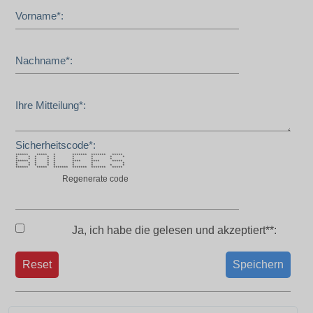
Vorname*:
Nachname*:
Ihre Mitteilung*:
Sicherheitscode*:
****** ***** * ******* ******* *****
* * * * * * * * *
* * * * * * * *
****** * * * **** **** *****
* * * * * * * *
* * * * * * * * *
****** ***** ******* ******* ******* *****
Regenerate code
Ja, ich habe die
gelesen und akzeptiert**:
Reset
Speichern