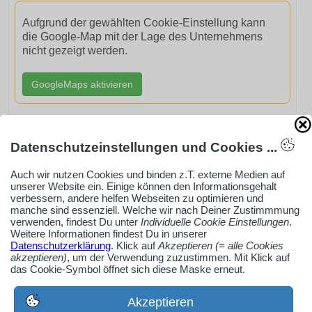
Aufgrund der gewählten Cookie-Einstellung kann
die Google-Map mit der Lage des Unternehmens
nicht gezeigt werden.
GoogleMaps aktivieren
Datenschutzeinstellungen und Cookies ...
AdSense smARTe inArticle-Anzeige aktivieren
Auch wir nutzen Cookies und binden z.T. externe Medien auf
unserer Website ein. Einige können den Informationsgehalt
verbessern, andere helfen Webseiten zu optimieren und
manche sind essenziell. Welche wir nach Deiner Zustimmmung
Ob Solo-Selbsständiger, Handwerksbetrieb oder
verwenden, findest Du unter
Individuelle Cookie Einstellungen
.
Weitere Informationen findest Du in unserer
Industrieunternehmen
Datenschutzerklärung
. Klick auf
Akzeptieren (= alle Cookies
Erstelle jetzt ein gratis Firmenprofil für dein Unternehmen:
akzeptieren)
, um der Verwendung zuzustimmen. Mit Klick auf
das Cookie-Symbol öffnet sich diese Maske erneut.
jetzt registrieren
Akzeptieren