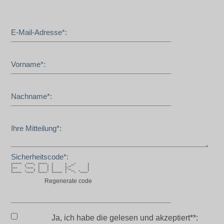
E-Mail-Adresse*:
Vorname*:
Nachname*:
Ihre Mitteilung*:
Sicherheitscode*:
******* ***** ****** * * * *
* * * * * * * ** *
* * * * * * ** *
**** ***** * * * ** *
* * * * * * ** *
* * * * * * * ** * *
******* ***** ****** ******* * * *****
Regenerate code
Ja, ich habe die
gelesen und akzeptiert**: