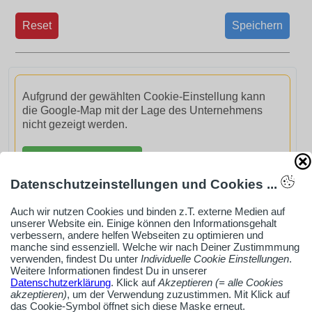
Reset
Speichern
Aufgrund der gewählten Cookie-Einstellung kann
die Google-Map mit der Lage des Unternehmens
nicht gezeigt werden.
GoogleMaps aktivieren
Datenschutzeinstellungen und Cookies ...
Auch wir nutzen Cookies und binden z.T. externe Medien auf
unserer Website ein. Einige können den Informationsgehalt
verbessern, andere helfen Webseiten zu optimieren und
AdSense smARTe inArticle-Anzeige aktivieren
manche sind essenziell. Welche wir nach Deiner Zustimmmung
verwenden, findest Du unter
Individuelle Cookie Einstellungen
.
Weitere Informationen findest Du in unserer
Datenschutzerklärung
. Klick auf
Akzeptieren (= alle Cookies
Ob Solo-Selbsständiger, Handwerksbetrieb oder
akzeptieren)
, um der Verwendung zuzustimmen. Mit Klick auf
das Cookie-Symbol öffnet sich diese Maske erneut.
Industrieunternehmen