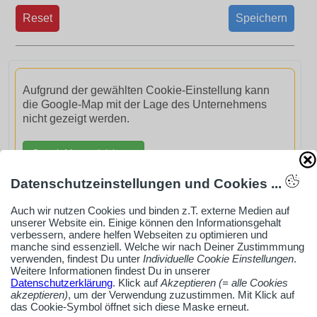
Reset
Speichern
Aufgrund der gewählten Cookie-Einstellung kann
die Google-Map mit der Lage des Unternehmens
nicht gezeigt werden.
GoogleMaps aktivieren
Datenschutzeinstellungen und Cookies ...
Auch wir nutzen Cookies und binden z.T. externe Medien auf
unserer Website ein. Einige können den Informationsgehalt
verbessern, andere helfen Webseiten zu optimieren und
AdSense smARTe inArticle-Anzeige aktivieren
manche sind essenziell. Welche wir nach Deiner Zustimmmung
verwenden, findest Du unter
Individuelle Cookie Einstellungen
.
Weitere Informationen findest Du in unserer
Datenschutzerklärung
. Klick auf
Akzeptieren (= alle Cookies
Ob Solo-Selbsständiger, Handwerksbetrieb oder
akzeptieren)
, um der Verwendung zuzustimmen. Mit Klick auf
Industrieunternehmen
das Cookie-Symbol öffnet sich diese Maske erneut.