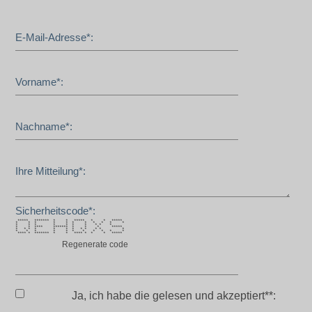
E-Mail-Adresse*:
Vorname*:
Nachname*:
Ihre Mitteilung*:
Sicherheitscode*:
***** ******* * * ***** * * *****
* * * * * * * * * * *
* * * * * * * * * *
* * **** ******* * * * *****
* * * * * * * * * * * *
* * * * * * * * * * *
**** * ******* * * **** * * * *****
Regenerate code
Ja, ich habe die
gelesen und akzeptiert**: