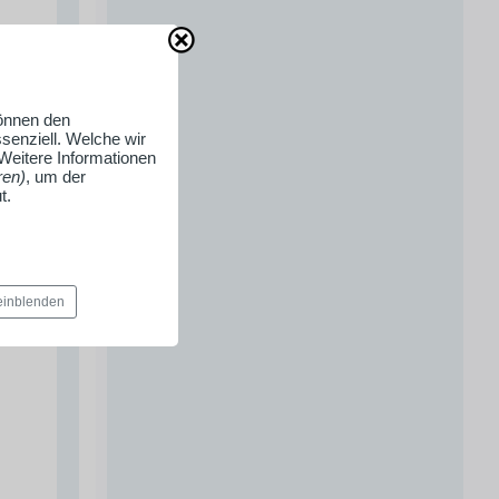
können den
senziell. Welche wir
 Weitere Informationen
ren)
, um der
t.
 einblenden