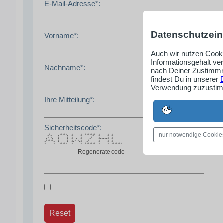
E-Mail-Adresse*:
Datenschutzein
Vorname*:
Auch wir nutzen Cooki
Informationsgehalt ve
Nachname*:
nach Deiner Zustimmm
findest Du in unserer
Verwendung zuzustimm
Ihre Mitteilung*:
Sicherheitscode*:
nur notwendige Cookie
* ***** * * ******* * * *
* * * * * * * * * *
* * * * * * * * * *
* * * * * * * * ******* *
***** * * * * * * * * * *
* * * * ** ** * * * *
* * ***** * * ******* * * *******
Regenerate code
Reset