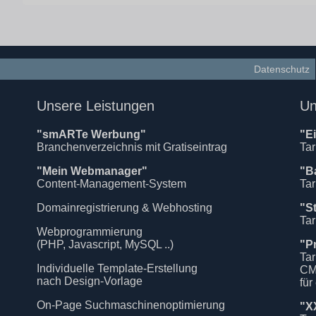
Datenschutz
Unsere Leistungen
Un
"smARTe Werbung"
"E
Branchenverzeichnis mit Gratiseintrag
Tar
"Mein Webmanager"
"B
Content-Management-System
Tar
Domainregistrierung & Webhosting
"S
Tar
Webprogrammierung
(PHP, Javascript, MySQL ..)
"P
Tar
Individuelle Template-Erstellung
CM
nach Design-Vorlage
für
On-Page Suchmaschinenoptimierung
"X