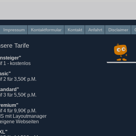
Impressum
Kontaktformular
Kontakt
Anfahrt
Disclaimer
sere Tarife
insteiger"
if 1 - kostenlos
asic"
if 2 für 3,50€ p.M.
tandard"
if 3 für 5,50€ p.M.
remium"
if 4 für 9,90€ p.M.
S mit Layoutmanager
 eigene Webseiten
XL"