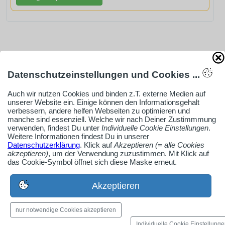
AdSense smARTe inArticle-Anzeige aktivieren
Datenschutzeinstellungen und Cookies ...
Ob Solo-Selbsständiger, Handwerksbetrieb oder
Auch wir nutzen Cookies und binden z.T. externe Medien auf
unserer Website ein. Einige können den Informationsgehalt
Industrieunternehmen
verbessern, andere helfen Webseiten zu optimieren und
Erstelle jetzt ein gratis Firmenprofil für dein Unternehmen:
manche sind essenziell. Welche wir nach Deiner Zustimmmung
verwenden, findest Du unter
Individuelle Cookie Einstellungen
.
jetzt registrieren
Weitere Informationen findest Du in unserer
Datenschutzerklärung
. Klick auf
Akzeptieren (= alle Cookies
akzeptieren)
, um der Verwendung zuzustimmen. Mit Klick auf
das Cookie-Symbol öffnet sich diese Maske erneut.
Medien-Galerie
Bilder, PDFs, Audio, Video
Akzeptieren
Pinnwand
nur notwendige Cookies akzeptieren
Jobs, News, Dates & mehr
Individuelle Cookie Einstellung