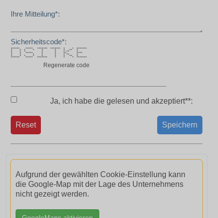
Ihre Mitteilung*:
Sicherheitscode*:
****** ***** ******* ******* * * *******
* * * * * * * ** *
* * * * * * ** *
* * ***** * * ** ****
* * * * * * ** *
* * * * * * * ** *
****** ***** ******* * * * *******
Regenerate code
Ja, ich habe die
gelesen und akzeptiert**:
Reset
Speichern
Aufgrund der gewählten Cookie-Einstellung kann
die Google-Map mit der Lage des Unternehmens
nicht gezeigt werden.
GoogleMaps aktivieren