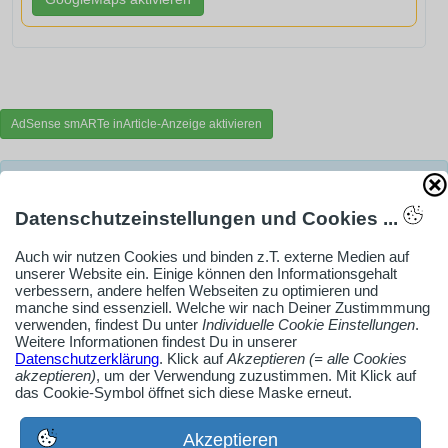
AdSense smARTe inArticle-Anzeige aktivieren
Ob Solo-Selbsständiger, Handwerksbetrieb oder
Industrieunternehmen
Datenschutzeinstellungen und Cookies ...
Erstelle jetzt ein gratis Firmenprofil für dein Unternehmen:
Auch wir nutzen Cookies und binden z.T. externe Medien auf
jetzt registrieren
unserer Website ein. Einige können den Informationsgehalt
verbessern, andere helfen Webseiten zu optimieren und
manche sind essenziell. Welche wir nach Deiner Zustimmmung
verwenden, findest Du unter
Individuelle Cookie Einstellungen
.
Weitere Informationen findest Du in unserer
Medien-Galerie
Datenschutzerklärung
. Klick auf
Akzeptieren (= alle Cookies
Bilder, PDFs, Audio, Video
akzeptieren)
, um der Verwendung zuzustimmen. Mit Klick auf
das Cookie-Symbol öffnet sich diese Maske erneut.
Pinnwand
Akzeptieren
Jobs, News, Dates & mehr