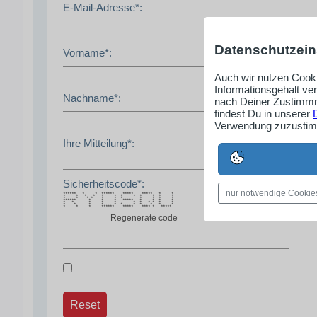
E-Mail-Adresse*:
Datenschutzein
Vorname*:
Auch wir nutzen Cooki
Informationsgehalt ve
Nachname*:
nach Deiner Zustimmm
findest Du in unserer
Verwendung zuzustimm
Ihre Mitteilung*:
Sicherheitscode*:
nur notwendige Cookie
****** * * ****** ***** ***** * *
* * * * * * * * * * * *
* * * * * * * * * * *
****** * * * ***** * * * *
* * * * * * * * * * *
* * * * * * * * * * *
* * * ****** ***** **** * *****
Regenerate code
Reset