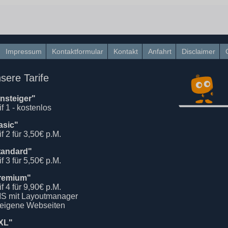
Impressum
Kontaktformular
Kontakt
Anfahrt
Disclaimer
sere Tarife
insteiger"
if 1 - kostenlos
asic"
if 2 für 3,50€ p.M.
tandard"
if 3 für 5,50€ p.M.
remium"
if 4 für 9,90€ p.M.
S mit Layoutmanager
 eigene Webseiten
XL"