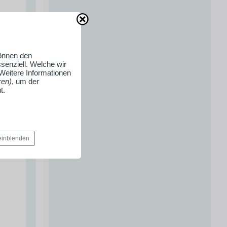
können den
senziell. Welche wir
 Weitere Informationen
ren)
, um der
t.
 einblenden