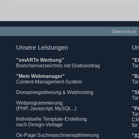
Datenschutz
Unsere Leistungen
Un
"smARTe Werbung"
"E
Branchenverzeichnis mit Gratiseintrag
Tar
"Mein Webmanager"
"B
Content-Management-System
Tar
Domainregistrierung & Webhosting
"S
Tar
Webprogrammierung
(PHP, Javascript, MySQL ..)
"P
Tar
Individuelle Template-Erstellung
CM
nach Design-Vorlage
für
On-Page Suchmaschinenoptimierung
"X