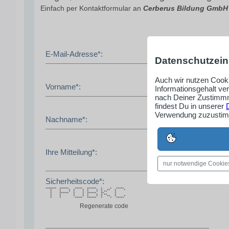
Einfach per Kontaktformular an
Cerberus Bildung GmbH
E-Mail-Adresse*:
Datenschutzein
Auch wir nutzen Cooki
Vorname*:
Informationsgehalt ve
nach Deiner Zustimmm
findest Du in unserer
Verwendung zuzustimm
Nachname*:
Ihre Mitteilung*:
nur notwendige Cookie
Sicherheitscode*:
******* ****** ***** ****** * * *****
* * * * * * * * ** * *
* * * * * * * * ** *
* ****** * * ****** ** *
* * * * * * * ** *
* * * * * * * ** * *
* * ***** ****** * * *****
Regenerate code