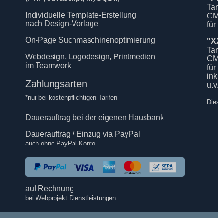
Tar
Individuelle Template-Erstellung
CM
nach Design-Vorlage
für
On-Page Suchmaschinenoptimierung
"X
Tar
Webdesign, Logodesign, Printmedien
CM
im Teamwork
für
in
Zahlungsarten
u.v
*nur bei kostenpflichtigen Tarifen
Die
Dauerauftrag bei der eigenen Hausbank
Dauerauftrag / Einzug via PayPal
auch ohne PayPal-Konto
auf Rechnung
bei Webprojekt Dienstleistungen