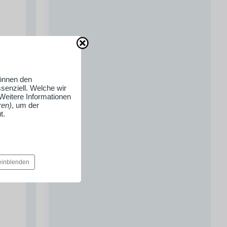
können den
senziell. Welche wir
 Weitere Informationen
ren)
, um der
t.
 einblenden