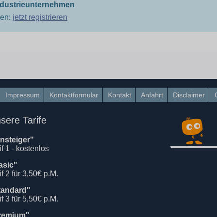
ndustrieunternehmen
men:
jetzt registrieren
Impressum
Kontaktformular
Kontakt
Anfahrt
Disclaimer
sere Tarife
insteiger"
if 1 - kostenlos
asic"
if 2 für 3,50€ p.M.
tandard"
if 3 für 5,50€ p.M.
remium"