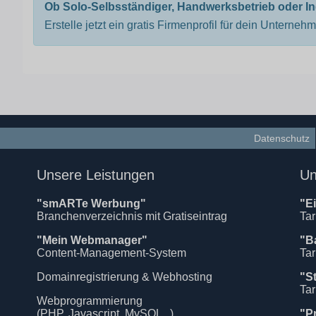
Ob Solo-Selbsständiger, Handwerksbetrieb oder I
Erstelle jetzt ein gratis Firmenprofil für dein Unterneh
Datenschutz
Unsere Leistungen
Un
"smARTe Werbung"
"E
Branchenverzeichnis mit Gratiseintrag
Tar
"Mein Webmanager"
"B
Content-Management-System
Tar
Domainregistrierung & Webhosting
"S
Tar
Webprogrammierung
(PHP, Javascript, MySQL ..)
"P