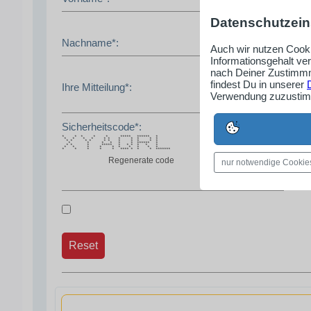
Datenschutzein
Nachname*:
Auch wir nutzen Cooki
Informationsgehalt ve
nach Deiner Zustimmm
findest Du in unserer
Ihre Mitteilung*:
Verwendung zuzustimm
Sicherheitscode*:
* * * * * ***** ****** *
* * * * * * * * * * *
* * * * * * * * * * *
* * * * * * ****** *
* * * ***** * * * * * *
* * * * * * * * * *
* * * * * **** * * * *******
Regenerate code
nur notwendige Cookie
Reset