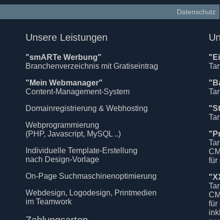
Datenschutz
Unsere Leistungen
Un
"smARTe Werbung"
"E
Branchenverzeichnis mit Gratiseintrag
Tar
"Mein Webmanager"
"B
Content-Management-System
Tar
Domainregistrierung & Webhosting
"S
Tar
Webprogrammierung
(PHP, Javascript, MySQL ..)
"P
Tar
Individuelle Template-Erstellung
CM
nach Design-Vorlage
für
On-Page Suchmaschinenoptimierung
"X
Tar
Webdesign, Logodesign, Printmedien
CM
im Teamwork
für
in
Zahlungsarten