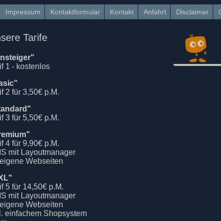
Impressum
Kontaktformular
Kontakt
Anfahrt
Disclaimer
sere Tarife
insteiger"
if 1 - kostenlos
asic"
if 2 für 3,50€ p.M.
tandard"
if 3 für 5,50€ p.M.
remium"
if 4 für 9,90€ p.M.
S mit Layoutmanager
 eigene Webseiten
XL"
if 5 für 14,50€ p.M.
S mit Layoutmanager
 eigene Webseiten
kl. einfachem Shopsystem