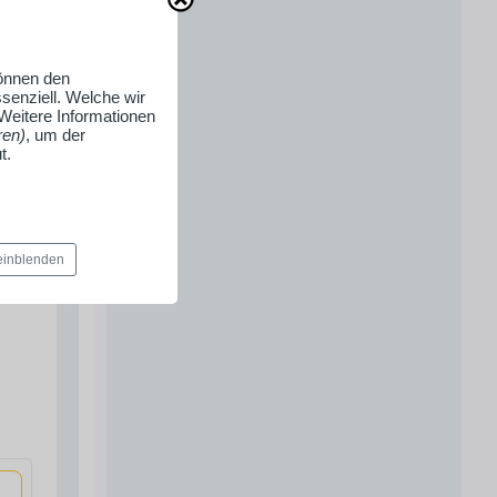
können den
senziell. Welche wir
 Weitere Informationen
ren)
, um der
t.
 einblenden