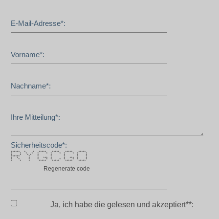
E-Mail-Adresse*:
Vorname*:
Nachname*:
Ihre Mitteilung*:
Sicherheitscode*:
****** * * ***** ***** ***** *****
* * * * * * * * * * * *
* * * * * * * * *
****** * * * * * *
* * * * *** * * *** * *
* * * * * * * * * * *
* * * ***** ***** ***** *****
Regenerate code
Ja, ich habe die
gelesen und akzeptiert**: