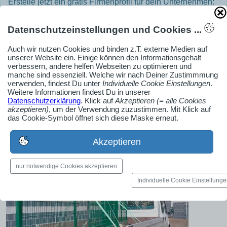
Erstelle jetzt ein gratis Firmenprofil für dein Unternehmen:
jetzt registrieren
Datenschutzeinstellungen und Cookies ...
Auch wir nutzen Cookies und binden z.T. externe Medien auf
Medien-Galerie
unserer Website ein. Einige können den Informationsgehalt
verbessern, andere helfen Webseiten zu optimieren und
Bilder, PDFs, Audio, Video
manche sind essenziell. Welche wir nach Deiner Zustimmmung
verwenden, findest Du unter
Individuelle Cookie Einstellungen
.
Weitere Informationen findest Du in unserer
Datenschutzerklärung
. Klick auf
Akzeptieren (= alle Cookies
akzeptieren)
, um der Verwendung zuzustimmen. Mit Klick auf
das Cookie-Symbol öffnet sich diese Maske erneut.
Akzeptieren
nur notwendige Cookies akzeptieren
Individuelle Cookie Einstellung