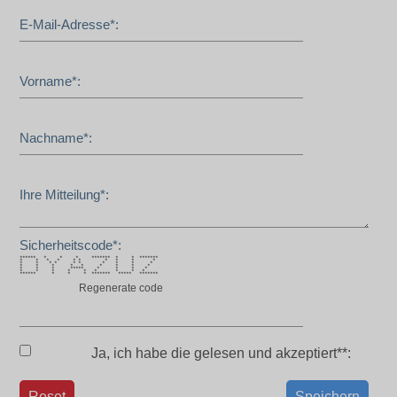
E-Mail-Adresse*:
Vorname*:
Nachname*:
Ihre Mitteilung*:
Sicherheitscode*:
****** * * * ******* * * *******
* * * * * * * * * *
* * * * * * * * * *
* * * * * * * * *
* * * ***** * * * *
* * * * * * * * *
****** * * * ******* ***** *******
Regenerate code
Ja, ich habe die
gelesen und akzeptiert**:
Reset
Speichern