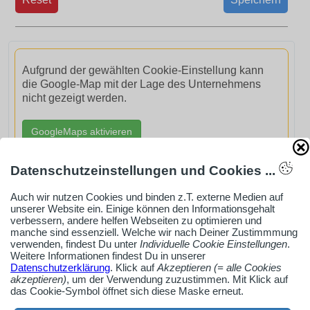
Aufgrund der gewählten Cookie-Einstellung kann
die Google-Map mit der Lage des Unternehmens
nicht gezeigt werden.
GoogleMaps aktivieren
Datenschutzeinstellungen und Cookies ...
Auch wir nutzen Cookies und binden z.T. externe Medien auf
unserer Website ein. Einige können den Informationsgehalt
AdSense smARTe inArticle-Anzeige aktivieren
verbessern, andere helfen Webseiten zu optimieren und
manche sind essenziell. Welche wir nach Deiner Zustimmmung
verwenden, findest Du unter
Individuelle Cookie Einstellungen
.
Weitere Informationen findest Du in unserer
Ob Solo-Selbsständiger, Handwerksbetrieb oder
Datenschutzerklärung
. Klick auf
Akzeptieren (= alle Cookies
akzeptieren)
, um der Verwendung zuzustimmen. Mit Klick auf
Industrieunternehmen
das Cookie-Symbol öffnet sich diese Maske erneut.
Erstelle jetzt ein gratis Firmenprofil für dein Unternehmen: