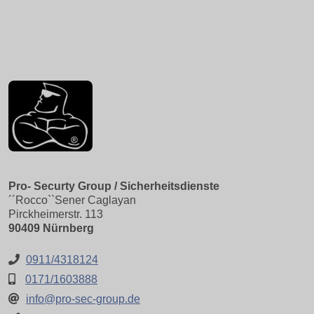
Pro- Securty Group / Sicherheitsdienste
´´Rocco``Sener Caglayan
Pirckheimerstr. 113
90409 Nürnberg
0911/4318124
0171/1603888
info@pro-sec-group.de