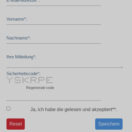
E-Mail-Adresse*:
Vorname*:
Nachname*:
Ihre Mitteilung*:
Sicherheitscode*:
* * ***** * * ****** ****** *******
* * * * * ** * * * * *
* * * * ** * * * * *
* ***** ** ****** ****** ****
* * * ** * * * *
* * * * ** * * * *
* ***** * * * * * *******
Regenerate code
Ja, ich habe die
gelesen und akzeptiert**:
Reset
Speichern