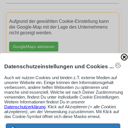
Aufgrund der gewählten Cookie-Einstellung kann
die Google-Map mit der Lage des Unternehmens
nicht gezeigt werden.
GoogleMaps aktivieren
Datenschutzeinstellungen und Cookies ...
Auch wir nutzen Cookies und binden z.T. externe Medien auf
unserer Website ein. Einige können den Informationsgehalt
AdSense smARTe inArticle-Anzeige aktivieren
verbessern, andere helfen Webseiten zu optimieren und
manche sind essenziell. Welche wir nach Deiner Zustimmmung
verwenden, findest Du unter
Individuelle Cookie Einstellungen
.
Ob Solo-Selbsständiger, Handwerksbetrieb oder
Weitere Informationen findest Du in unserer
Datenschutzerklärung
. Klick auf
Akzeptieren (= alle Cookies
Industrieunternehmen
akzeptieren)
, um der Verwendung zuzustimmen. Mit Klick auf
Erstelle jetzt ein gratis Firmenprofil für dein Unternehmen:
das Cookie-Symbol öffnet sich diese Maske erneut.
jetzt registrieren