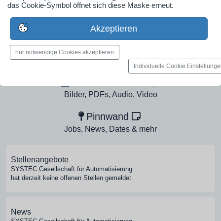
Ob Solo-Selbsständiger, Handwerksbetrieb oder
das Cookie-Symbol öffnet sich diese Maske erneut.
Industrieunternehmen
Akzeptieren
Erstelle jetzt ein gratis Firmenprofil für dein Unternehmen:
jetzt registrieren
nur notwendige Cookies akzeptieren
Individuelle Cookie Einstellung
Medien-Galerie
Bilder, PDFs, Audio, Video
Pinnwand
Jobs, News, Dates & mehr
Stellenangebote
SYSTEC Gesellschaft für Automatisierung
hat derzeit keine offenen Stellen gemeldet
News