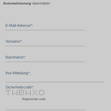
Automatisierung
übermitteln:
E-Mail-Adresse*:
Vorname*:
Nachname*:
Ihre Mitteilung*:
Sicherheitscode*:
******* * * ****** * * * * *****
* * * * * * * * * * *
* * * * * * * * * * *
* * * * ****** * * * * * *
* * * * * * * * * * * * * * *
* ** ** * * ** ** * * * *
* * * ****** * * * * *****
Regenerate code