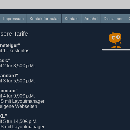
Impressum
Kontaktformular
Kontakt
Anfahrt
Disclaimer
sere Tarife
insteiger"
if 1 - kostenlos
asic"
if 2 für 3,50€ p.M.
tandard"
if 3 für 5,50€ p.M.
remium"
if 4 für 9,90€ p.M.
S mit Layoutmanager
 eigene Webseiten
XL"
if 5 für 14,50€ p.M.
S mit Layoutmanager