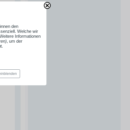
können den
senziell. Welche wir
 Weitere Informationen
ren)
, um der
t.
 einblenden