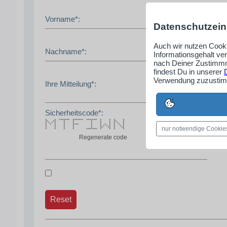
Vorname*:
Datenschutzein
Auch wir nutzen Cooki
Nachname*:
Informationsgehalt ve
nach Deiner Zustimmm
findest Du in unserer
Verwendung zuzustimm
Ihre Mitteilung*:
Sicherheitscode*:
* * ******* ******* ******* * * * *
** ** * * * * * ** *
* * * * * * * * * * * *
* * * * **** * * * * * * *
* * * * * * * * * * * *
nur notwendige Cookie
* * * * * ** ** * **
* * * * ******* * * * *
Regenerate code
Reset