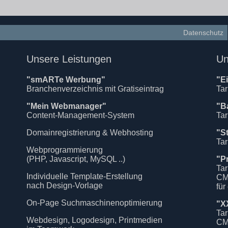
Datenschutz
Unsere Leistungen
Un
"smARTe Werbung"
"E
Branchenverzeichnis mit Gratiseintrag
Tar
"Mein Webmanager"
"B
Content-Management-System
Tar
Domainregistrierung & Webhosting
"S
Tar
Webprogrammierung
(PHP, Javascript, MySQL ..)
"P
Tar
Individuelle Template-Erstellung
CM
nach Design-Vorlage
für
On-Page Suchmaschinenoptimierung
"X
Tar
Webdesign, Logodesign, Printmedien
CM