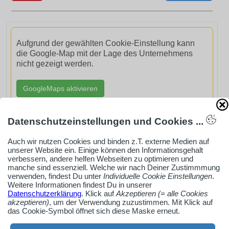
Aufgrund der gewählten Cookie-Einstellung kann
die Google-Map mit der Lage des Unternehmens
nicht gezeigt werden.
GoogleMaps aktivieren
Datenschutzeinstellungen und Cookies ...
Auch wir nutzen Cookies und binden z.T. externe Medien auf
unserer Website ein. Einige können den Informationsgehalt
AdSense smARTe inArticle-Anzeige aktivieren
verbessern, andere helfen Webseiten zu optimieren und
manche sind essenziell. Welche wir nach Deiner Zustimmmung
verwenden, findest Du unter
Individuelle Cookie Einstellungen
.
Weitere Informationen findest Du in unserer
Ob Solo-Selbsständiger, Handwerksbetrieb oder
Datenschutzerklärung
. Klick auf
Akzeptieren (= alle Cookies
Industrieunternehmen
akzeptieren)
, um der Verwendung zuzustimmen. Mit Klick auf
das Cookie-Symbol öffnet sich diese Maske erneut.
Erstelle jetzt ein gratis Firmenprofil für dein Unternehmen:
jetzt registrieren