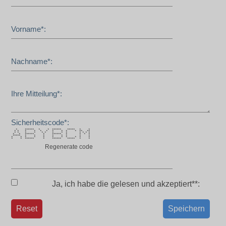
Vorname*:
Nachname*:
Ihre Mitteilung*:
Sicherheitscode*:
* ****** * * ****** ***** * *
* * * * * * * * * * ** **
* * * * * * * * * * * * *
* * ****** * ****** * * * *
***** * * * * * * * *
* * * * * * * * * * *
* * ****** * ****** ***** * *
Regenerate code
Ja, ich habe die
gelesen und akzeptiert**:
Reset
Speichern