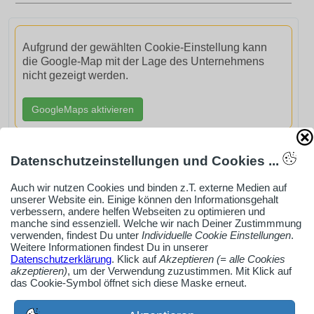
Aufgrund der gewählten Cookie-Einstellung kann
die Google-Map mit der Lage des Unternehmens
nicht gezeigt werden.
GoogleMaps aktivieren
Datenschutzeinstellungen und Cookies ...
Auch wir nutzen Cookies und binden z.T. externe Medien auf
AdSense smARTe inArticle-Anzeige aktivieren
unserer Website ein. Einige können den Informationsgehalt
verbessern, andere helfen Webseiten zu optimieren und
manche sind essenziell. Welche wir nach Deiner Zustimmmung
verwenden, findest Du unter
Individuelle Cookie Einstellungen
.
Ob Solo-Selbsständiger, Handwerksbetrieb oder
Weitere Informationen findest Du in unserer
Datenschutzerklärung
. Klick auf
Akzeptieren (= alle Cookies
Industrieunternehmen
akzeptieren)
, um der Verwendung zuzustimmen. Mit Klick auf
Erstelle jetzt ein gratis Firmenprofil für dein Unternehmen:
das Cookie-Symbol öffnet sich diese Maske erneut.
jetzt registrieren