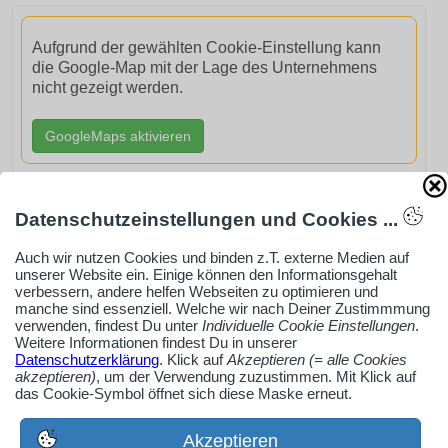
Aufgrund der gewählten Cookie-Einstellung kann
die Google-Map mit der Lage des Unternehmens
nicht gezeigt werden.
GoogleMaps aktivieren
Datenschutzeinstellungen und Cookies ...
Auch wir nutzen Cookies und binden z.T. externe Medien auf
AdSense smARTe inArticle-Anzeige aktivieren
unserer Website ein. Einige können den Informationsgehalt
verbessern, andere helfen Webseiten zu optimieren und
manche sind essenziell. Welche wir nach Deiner Zustimmmung
Ob Solo-Selbsständiger, Handwerksbetrieb oder
verwenden, findest Du unter
Individuelle Cookie Einstellungen
.
Weitere Informationen findest Du in unserer
Industrieunternehmen
Datenschutzerklärung
. Klick auf
Akzeptieren (= alle Cookies
akzeptieren)
, um der Verwendung zuzustimmen. Mit Klick auf
Erstelle jetzt ein gratis Firmenprofil für dein Unternehmen:
das Cookie-Symbol öffnet sich diese Maske erneut.
jetzt registrieren
Akzeptieren