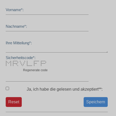
Vorname*:
Nachname*:
Ihre Mitteilung*:
Sicherheitscode*:
* * ****** * * * ******* ******
** ** * * * * * * * *
* * * * * * * * * * * *
* * * ****** * * * **** ******
* * * * * * * * *
* * * * * * * * *
* * * * * ******* * *
Regenerate code
Ja, ich habe die
gelesen und akzeptiert**:
Reset
Speichern