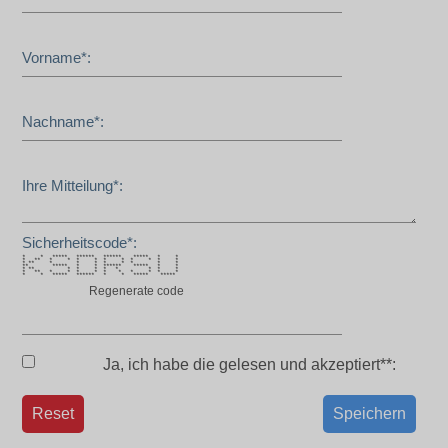
Vorname*:
Nachname*:
Ihre Mitteilung*:
Sicherheitscode*:
* * ***** ****** ****** ***** * *
* ** * * * * * * * * * *
* ** * * * * * * * *
** ***** * * ****** ***** * *
* ** * * * * * * * *
* ** * * * * * * * * * *
* * ***** ****** * * ***** *****
Regenerate code
Ja, ich habe die
gelesen und akzeptiert**:
Reset
Speichern