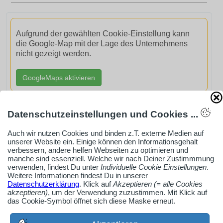
Aufgrund der gewählten Cookie-Einstellung kann
die Google-Map mit der Lage des Unternehmens
nicht gezeigt werden.
GoogleMaps aktivieren
Datenschutzeinstellungen und Cookies ...
Auch wir nutzen Cookies und binden z.T. externe Medien auf
AdSense smARTe inArticle-Anzeige aktivieren
unserer Website ein. Einige können den Informationsgehalt
verbessern, andere helfen Webseiten zu optimieren und
manche sind essenziell. Welche wir nach Deiner Zustimmmung
verwenden, findest Du unter
Individuelle Cookie Einstellungen
.
Ob Solo-Selbsständiger, Handwerksbetrieb oder
Weitere Informationen findest Du in unserer
Datenschutzerklärung
. Klick auf
Akzeptieren (= alle Cookies
Industrieunternehmen
akzeptieren)
, um der Verwendung zuzustimmen. Mit Klick auf
Erstelle jetzt ein gratis Firmenprofil für dein Unternehmen:
das Cookie-Symbol öffnet sich diese Maske erneut.
jetzt registrieren