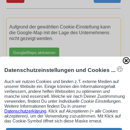
Aufgrund der gewählten Cookie-Einstellung kann
die Google-Map mit der Lage des Unternehmens
nicht gezeigt werden.
GoogleMaps aktivieren
Datenschutzeinstellungen und Cookies ...
Auch wir nutzen Cookies und binden z.T. externe Medien auf
unserer Website ein. Einige können den Informationsgehalt
AdSense smARTe inArticle-Anzeige aktivieren
verbessern, andere helfen Webseiten zu optimieren und
manche sind essenziell. Welche wir nach Deiner Zustimmmung
verwenden, findest Du unter
Individuelle Cookie Einstellungen
.
Weitere Informationen findest Du in unserer
Ob Solo-Selbsständiger, Handwerksbetrieb oder
Datenschutzerklärung
. Klick auf
Akzeptieren (= alle Cookies
Industrieunternehmen
akzeptieren)
, um der Verwendung zuzustimmen. Mit Klick auf
das Cookie-Symbol öffnet sich diese Maske erneut.
Erstelle jetzt ein gratis Firmenprofil für dein Unternehmen: