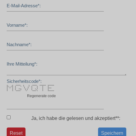
E-Mail-Adresse*:
Vorname*:
Nachname*:
Ihre Mitteilung*:
Sicherheitscode*:
* * ***** * * ***** ******* *******
** ** * * * * * * * *
* * * * * * * * * * *
* * * * * * * * * ****
* * * *** * * * * * * *
* * * * * * * * * *
* * ***** * **** * * *******
Regenerate code
Ja, ich habe die
gelesen und akzeptiert**:
Reset
Speichern